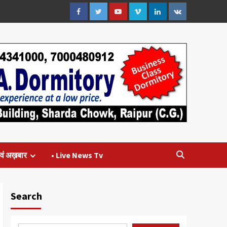
Facebook
Twitter
Youtube
Vimeo
Linkedin
VK
वं अख़बार
• Live News Tv
Search