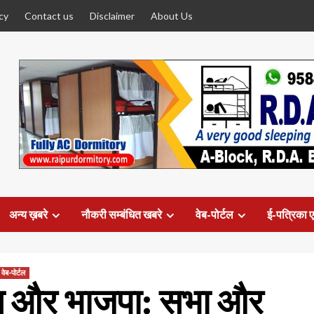
cy
Contact us
Disclaimer
About Us
अन्य ख़बरे
नौकरी सम्बंधित खबरे
वेब-पोर्टल
ई-पत्रिका ए
वेब-पोर्टल
्रेस और भाजपा: सभा और