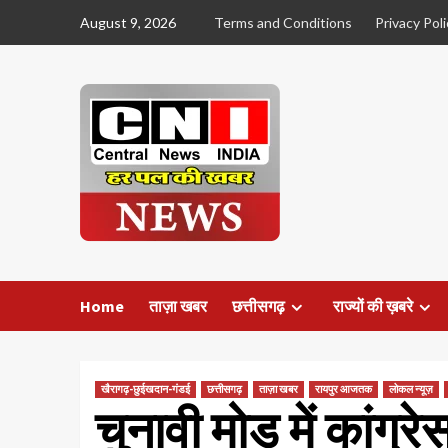
Skip
August 9, 2026
Terms and Conditions
Privacy Poli
to
content
Home
ताज़ा खबर
छत्तीसगढ़
राज्यों की ख़बरे
खैरागढ़-छुईखदान-गंडई
छत्तीसगढ़
ताज़ा खबर
रायपुर आजतक
लोकल न्यूज़
चुनावी मोड में कांग