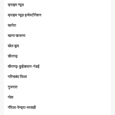
क्राइम न्यूज
क्राइम न्यूज़ इन्वेस्टीगेशन
खरोरा
खाना खजाना
खेल कूद
खैरागढ़
खैरागढ़-छुईखदान-गंडई
गरियाबंद जिला
गुजरात
गोवा
गौरेला-पेण्ड्रा-मरवाही