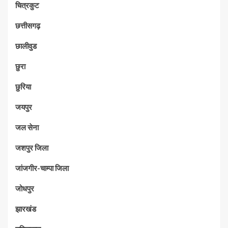
चित्रकुट
छत्तीसगढ़
छालीवुड
छुरा
छुरिया
जयपुर
जल सेना
जशपुर जिला
जांजगीर-चाम्पा जिला
जोधपुर
झारखंड