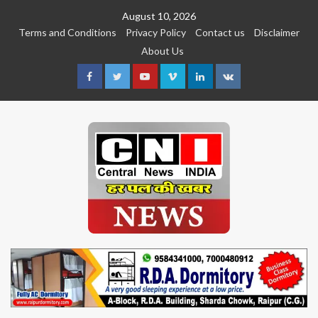
Skip
August 10, 2026
to
Terms and Conditions
Privacy Policy
Contact us
Disclaimer
content
About Us
Facebook
Twitter
Youtube
Vimeo
Linkedin
VK