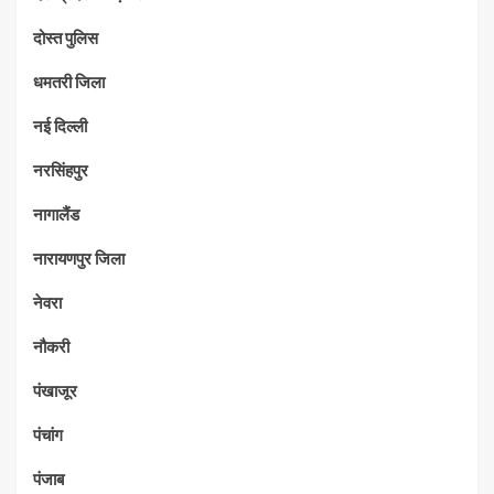
दोस्त पुलिस
धमतरी जिला
नई दिल्ली
नरसिंहपुर
नागालैंड
नारायणपुर जिला
नेवरा
नौकरी
पंखाजूर
पंचांग
पंजाब