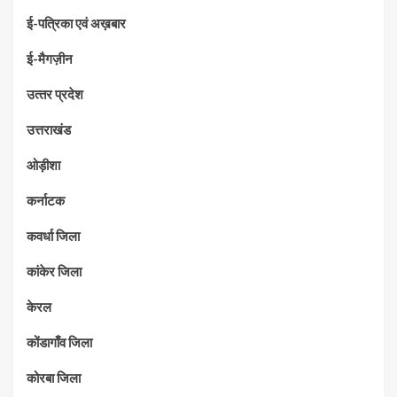
ई-पत्रिका एवं अख़बार
ई-मैगज़ीन
उत्‍तर प्रदेश
उत्तराखंड
ओड़ीशा
कर्नाटक
कवर्धा जिला
कांकेर जिला
केरल
कोंडागाँव जिला
कोरबा जिला