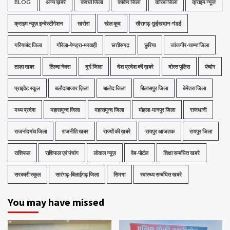
BLOG
अन्य ख़बरे
कवर्धा जिला
कांकेर जिला
कोरबा जिला
क्राइम न्यूज
क्राइम न्यूज़ इन्वेस्टीगेशन
खरोरा
खेल कूद
खैरागढ़-छुईखदान-गंडई
गरियाबंद जिला
गौरेला-पेण्ड्रा-मरवाही
छत्तीसगढ़
छुरिया
जांजगीर-चाम्पा जिला
ताज़ा खबर
तिल्दा नेवरा
दुर्ग जिला
देश प्रदेश की ख़बरे
दोस्त पुलिस
पंचांग
प्राइवेट स्कूल
बलौदाबाजार ज़िला
बालोद जिला
बिलासपुर जिला
बेमेतरा जिला
मध्‍य प्रदेश
महासमुन्द जिला
महासमुन्द जिला
मोहला-मानपुर जिला
राजधानी
राजनांदगांव जिला
राजनीति खबर
राज्यों की ख़बरे
रायपुर आजतक
रायपुर जिला
राशिफल
राशिफल एवं पंचांग
लोकल न्यूज़
वेब-पोर्टल
शिक्षा सम्बंधित खबरे
सरकारी स्कूल
सारंगढ़-बिलाईगढ़ जिला
सिमगा
स्वास्थ्य सम्बंधित खबरे
You may have missed