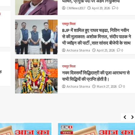
घोषित, प्रमुख पदों पर अहम नियुक्तियां
CNINews2017
April 29, 2026
0
़
रायपुर जिला
BJP में शामिल हुए राघव चड्ढा, नितिन नवीन
से की मुलाकात: अशोक मित्तल, संदीप पाठक ने
भी ज्वॉइन की पार्टी ,सात सांसद बीजेपी के साथ
Archana Sharma
April 25, 2026
0
रायपुर जिला
क
नवम दिवसमाँ सिद्धिदात्री की पूजा आराधना से
सभी सिद्धियों की प्राप्ति होती है।
Archana Sharma
March 27, 2026
0