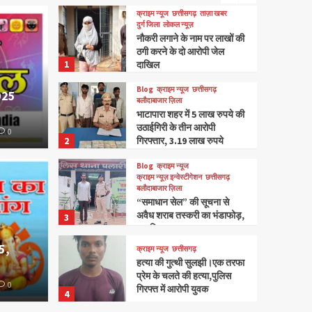
क्राइम न्यूज
छत्तीसगढ़
ताज़ा खबर
दुर्ग जिला
लोकल न्यूज़
नौकरी लगाने के नाम पर लाखों की
ठगी करने के दो आरोपी जेल
1
दाखिल
Blog
क्राइम न्यूज
छत्तीसगढ़
025
बलौदाबाजार ज़िला
भाटापारा शहर में 5 लाख रुपये की
फिल्म
हॉलीवुड
उठाईगिरी के तीन आरोपी
0
Jurassic World Rebirth, Rele
2
गिरफ्तार, 3.19 लाख रुपये
बरामद
Blog
क्राइम न्यूज
दन्तेवाड़ा जिला
CNINews2017
June 6, 2025
0
क्राइम न्यूज़ इन्वेस्टीगेशन
छत्तीसगढ़
दंतेवा
बलौदाबाजार ज़िला
“समाधान सेल” की सूचना से
अवैध शराब तस्करी का भंडाफोड़,
3
05 में
एक गिरफ्तार
5,
क्राइम न्यूज
छत्तीसगढ़
की कार
हत्या की गुत्थी सुलझी।एक तरफा
प्रेम के चलते की हत्या,पुलिस
0
Archana Sha
गिरफ्त में आरोपी युवक
4