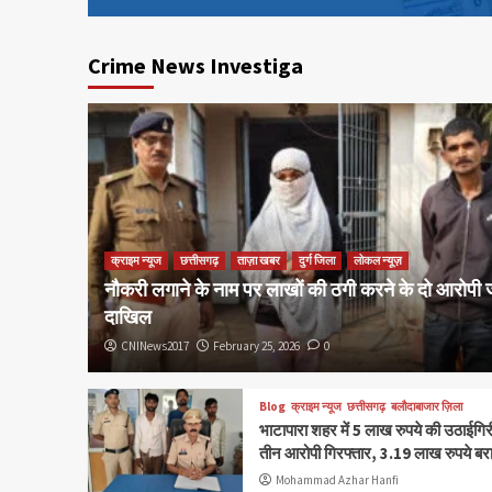
Crime News Investiga
फिल्म
बॉलीवुड
Kapkapiii › Initial Rele
CNINews2017
June 6, 2025
0
क्राइम न्यूज
छत्तीसगढ़
ताज़ा खबर
दुर्ग जिला
लोकल न्यूज़
नौकरी लगाने के नाम पर लाखों की ठगी करने के दो आरोपी 
दाखिल
CNINews2017
February 25, 2026
0
Blog
क्राइम न्यूज
छत्तीसगढ़
बलौदाबाजार ज़िला
भाटापारा शहर में 5 लाख रुपये की उठाईगिर
तीन आरोपी गिरफ्तार, 3.19 लाख रुपये बर
Mohammad Azhar Hanfi