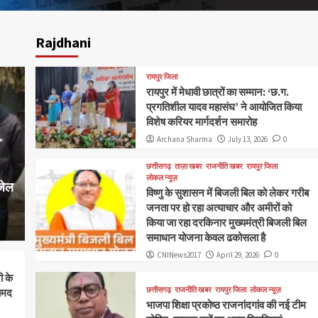
Rajdhani
रायपुर जिला
ase – 23 May 2025
रायपुर में मेधावी छात्रों का सम्मान: ‘छ.ग.
प्रगतिशील यादव महासंघ’ ने आयोजित किया
विशेष करियर मार्गदर्शन समारोह
Archana Sharma
July 13, 2026
0
छत्तीसगढ़
ताज़ा खबर
राजनीति खबर
रायपुर जिला
लोकल न्यूज़
जेल
विष्णु के सुशासन में बिजली बिल को लेकर गरीब
जनता पर हो रहा अत्याचार और अमीरों को
किया जा रहा दरकिनार मुख्यमंत्री बिजली बिल
समाधान योजना केवल ढकोसला है
CNINews2017
April 29, 2026
0
ी के
छत्तीसगढ़
राजनीति खबर
रायपुर जिला
लोकल न्यूज़
ामद
भाजपा शिक्षा प्रकोष्ठ राजनांदगांव की नई टीम