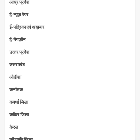
आंध्र प्रदेश
ई-न्यूज़ पेपर
ई-पत्रिका एवं अख़बार
ई-मैगज़ीन
उत्‍तर प्रदेश
उत्तराखंड
ओड़ीशा
कर्नाटक
कवर्धा जिला
कांकेर जिला
केरल
कोंडागाँव जिला