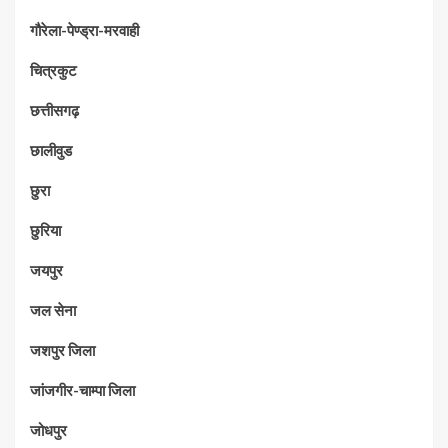
गौरेला-पेण्ड्रा-मरवाही
चित्रकुट
छत्तीसगढ़
छालीवुड
छुरा
छुरिया
जयपुर
जल सेना
जशपुर जिला
जांजगीर-चाम्पा जिला
जोधपुर