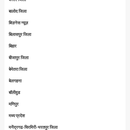
बालोद जिला
बिज़नेस न्यूज़
बिलासपुर जिला
बिहार
बीजापुर जिला
बेमेतरा जिला
बेलगहना
बॉलीवुड
मणिपुर
मध्‍य प्रदेश
मनेंद्रगढ-चिरमिरी-भरतपुर जिला