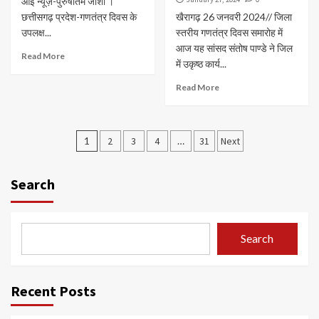
आइ न्यूज़-पुरुषोतम जोशी ।
छत्तीसगढ़ प्रदेश-गणतंत्र दिवस के
खैरागढ़ 26 जनवरी 2024// जिला
उपलक्ष...
स्तरीय गणतंत्र दिवस समारोह में
आज यह सांसद संतोष पाण्डे ने जिल
Read More
में उकृष्ठ कार्य...
Read More
Posts
1
2
3
4
…
31
Next
navigation
Search
Search
Recent Posts