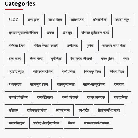
Categories
BLOG
अन्य ख़बरे
कवर्धा जिला
कांकेर जिला
कोरबा जिला
क्राइम न्यूज
क्राइम न्यूज़ इन्वेस्टीगेशन
खरोरा
खेल कूद
खैरागढ़-छुईखदान-गंडई
गरियाबंद जिला
गौरेला-पेण्ड्रा-मरवाही
छत्तीसगढ़
छुरिया
जांजगीर-चाम्पा जिला
ताज़ा खबर
तिल्दा नेवरा
दुर्ग जिला
देश प्रदेश की ख़बरे
दोस्त पुलिस
पंचांग
प्राइवेट स्कूल
बलौदाबाजार ज़िला
बालोद जिला
बिलासपुर जिला
बेमेतरा जिला
मध्‍य प्रदेश
महासमुन्द जिला
महासमुन्द जिला
मोहला-मानपुर जिला
राजधानी
राजनांदगांव जिला
राजनीति खबर
राज्यों की ख़बरे
रायपुर आजतक
रायपुर जिला
राशिफल
राशिफल एवं पंचांग
लोकल न्यूज़
वेब-पोर्टल
शिक्षा सम्बंधित खबरे
सरकारी स्कूल
सारंगढ़-बिलाईगढ़ जिला
सिमगा
स्वास्थ्य सम्बंधित खबरे