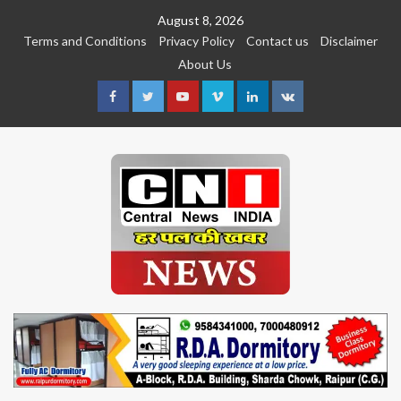
Skip
August 8, 2026
to
Terms and Conditions
Privacy Policy
Contact us
Disclaimer
content
About Us
Facebook
Twitter
Youtube
Vimeo
Linkedin
VK