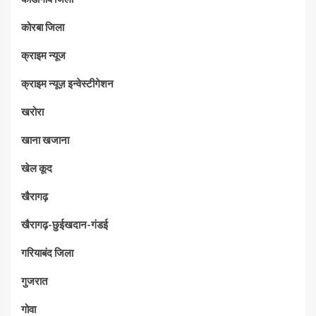
कोरबा जिला
क्राइम न्यूज
क्राइम न्यूज़ इन्वेस्टीगेशन
खरोरा
खाना खजाना
खेल कूद
खैरागढ़
खैरागढ़-छुईखदान-गंडई
गरियाबंद जिला
गुजरात
गोवा