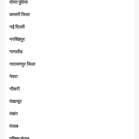
दोस्त पुलिस
धमतरी जिला
नई दिल्ली
नरसिंहपुर
नागालैंड
नारायणपुर जिला
नेवरा
नौकरी
पंखाजूर
पंचांग
पंजाब
पश्चिम बंगाल