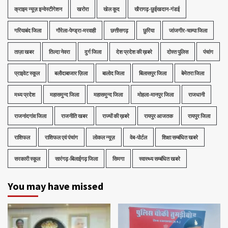
क्राइम न्यूज़ इन्वेस्टीगेशन
खरोरा
खेल कूद
खैरागढ़-छुईखदान-गंडई
गरियाबंद जिला
गौरेला-पेण्ड्रा-मरवाही
छत्तीसगढ़
छुरिया
जांजगीर-चाम्पा जिला
ताज़ा खबर
तिल्दा नेवरा
दुर्ग जिला
देश प्रदेश की ख़बरे
दोस्त पुलिस
पंचांग
प्राइवेट स्कूल
बलौदाबाजार ज़िला
बालोद जिला
बिलासपुर जिला
बेमेतरा जिला
मध्‍य प्रदेश
महासमुन्द जिला
महासमुन्द जिला
मोहला-मानपुर जिला
राजधानी
राजनांदगांव जिला
राजनीति खबर
राज्यों की ख़बरे
रायपुर आजतक
रायपुर जिला
राशिफल
राशिफल एवं पंचांग
लोकल न्यूज़
वेब-पोर्टल
शिक्षा सम्बंधित खबरे
सरकारी स्कूल
सारंगढ़-बिलाईगढ़ जिला
सिमगा
स्वास्थ्य सम्बंधित खबरे
You may have missed