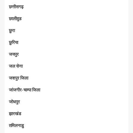
छत्तीसगढ़
छालीवुड
छुरा
छुरिया
जयपुर
जल सेना
जशपुर जिला
जांजगीर-चाम्पा जिला
जोधपुर
झारखंड
तमिलनाडु