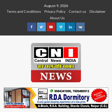
Skip
August 9, 2026
to
Terms and Conditions
Privacy Policy
Contact us
Disclaimer
content
About Us
Facebook
Twitter
Youtube
Vimeo
Linkedin
VK