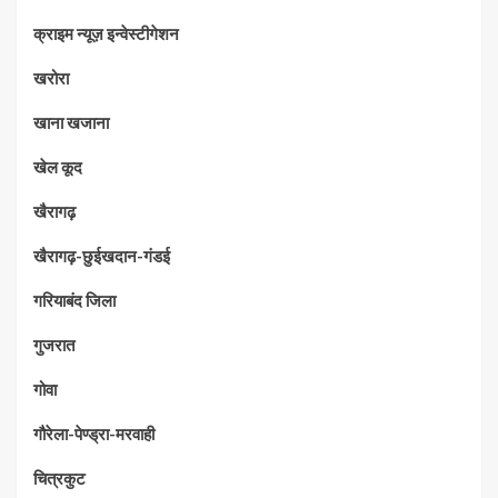
क्राइम न्यूज़ इन्वेस्टीगेशन
खरोरा
खाना खजाना
खेल कूद
खैरागढ़
खैरागढ़-छुईखदान-गंडई
गरियाबंद जिला
गुजरात
गोवा
गौरेला-पेण्ड्रा-मरवाही
चित्रकुट