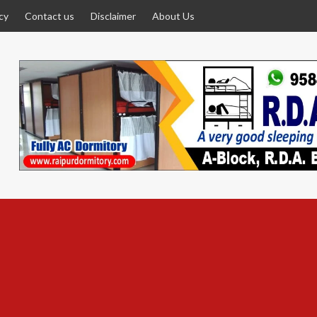
cy
Contact us
Disclaimer
About Us