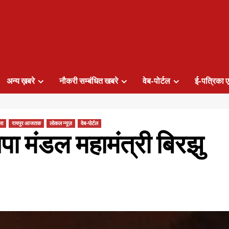
अन्य ख़बरे
नौकरी सम्बंधित खबरे
वेब-पोर्टल
ई-पत्रिका ए
ला
रायपुर आजतक
लोकल न्यूज़
वेब-पोर्टल
जपा मंडल महामंत्री बिरझु