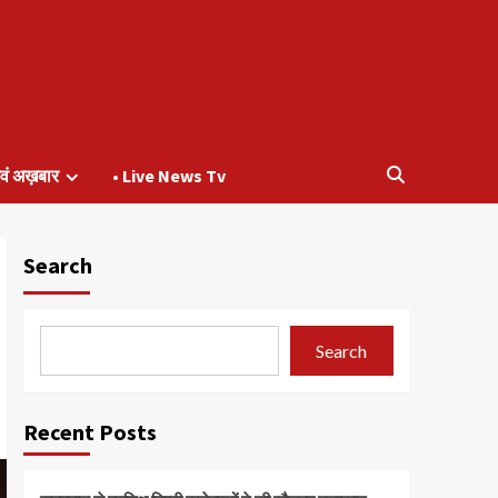
वं अख़बार
• Live News Tv
Search
Search
Recent Posts