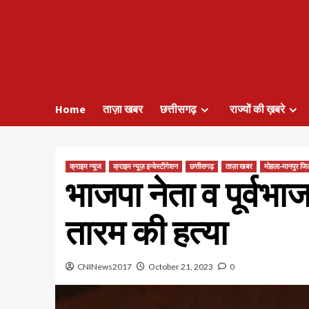
Home
ताज़ा खबर
छत्तीसगढ़
राज्यों की ख़बरे
क्राइम न्यूज
क्राइम न्यूज़ इन्वेस्टीगेशन
छत्तीसगढ़
ताज़ा खबर
मोहला-मानपुर जि
भाजपा नेता व पूर्वभा
तारम की हत्या
CNINews2017
October 21, 2023
0