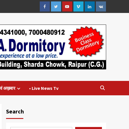
Facebook
Twitter
Youtube
Vimeo
Linkedin
VK
वं अख़बार
• Live News Tv
Search