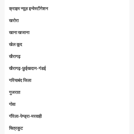
क्राइम न्यूज़ इन्वेस्टीगेशन
खरोरा
खाना खजाना
खेल कूद
खैरागढ़
खैरागढ़-छुईखदान-गंडई
गरियाबंद जिला
गुजरात
गोवा
गौरेला-पेण्ड्रा-मरवाही
चित्रकुट