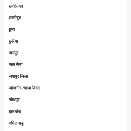
छत्तीसगढ़
छालीवुड
छुरा
छुरिया
जयपुर
जल सेना
जशपुर जिला
जांजगीर-चाम्पा जिला
जोधपुर
झारखंड
तमिलनाडु