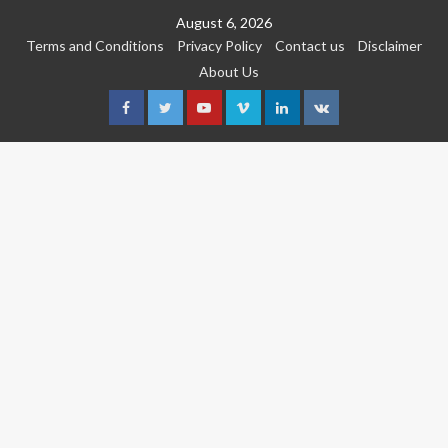
Skip
August 6, 2026
to
Terms and Conditions
Privacy Policy
Contact us
Disclaimer
content
About Us
Facebook
Twitter
Youtube
Vimeo
Linkedin
VK