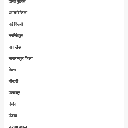
दोस्त पुलिस
धमतरी जिला
नई दिल्ली
नरसिंहपुर
नागालैंड
नारायणपुर जिला
नेवरा
नौकरी
पंखाजूर
पंचांग
पंजाब
पश्चिम बंगाल