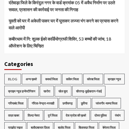
दंतेवाड़ा जिले के किरंदुल नगर के वार्ड क्रमांक 05 में अवैध निर्माण पर उठते
सवाल, प्रशासन की कार्रवाई पर जनता की निगाह
युवती को घर में अकेली पाकर घर में घुसकर लज्जा भंग करने का प्रयास करने
वाले आरोपी
कबीरधाम में नि: शुल्क ईको कार्डियोग्राफी शिविर, 53 बच्चों की जांच, 18
ऑपरेशन के लिए चिन्हित
Categories
BLOG
अन्य ख़बरे
कवर्धा जिला
कांकेर जिला
कोरबा जिला
क्राइम न्यूज
क्राइम न्यूज़ इन्वेस्टीगेशन
खरोरा
खेल कूद
खैरागढ़-छुईखदान-गंडई
गरियाबंद जिला
गौरेला-पेण्ड्रा-मरवाही
छत्तीसगढ़
छुरिया
जांजगीर-चाम्पा जिला
ताज़ा खबर
तिल्दा नेवरा
दुर्ग जिला
देश प्रदेश की ख़बरे
दोस्त पुलिस
पंचांग
प्राइवेट स्कूल
बलौदाबाजार ज़िला
बालोद जिला
बिलासपुर जिला
बेमेतरा जिला