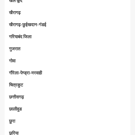
खेल कूद
खैरागढ़
खैरागढ़-छुईखदान-गंडई
गरियाबंद जिला
गुजरात
गोवा
गौरेला-पेण्ड्रा-मरवाही
चित्रकुट
छत्तीसगढ़
छालीवुड
छुरा
छुरिया