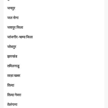
जयपुर
जल सेना
जशपुर जिला
जांजगीर-चाम्पा जिला
जोधपुर
झारखंड
तमिलनाडु
ताज़ा खबर
तिल्दा
तिल्दा नेवरा
तेलंगाना