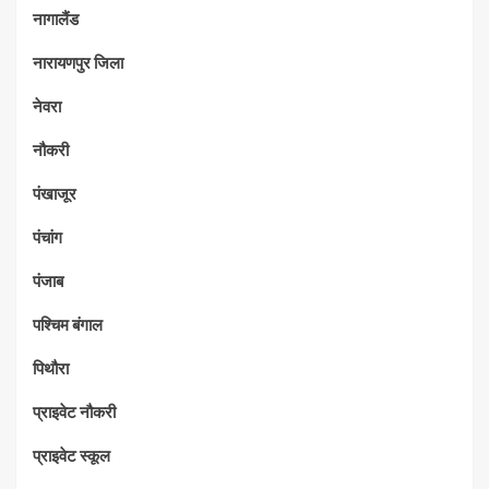
नागालैंड
नारायणपुर जिला
नेवरा
नौकरी
पंखाजूर
पंचांग
पंजाब
पश्चिम बंगाल
पिथौरा
प्राइवेट नौकरी
प्राइवेट स्कूल