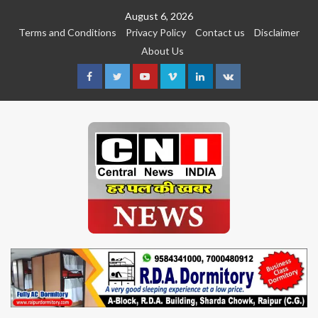
Skip
August 6, 2026
to
Terms and Conditions
Privacy Policy
Contact us
Disclaimer
content
About Us
Facebook
Twitter
Youtube
Vimeo
Linkedin
VK