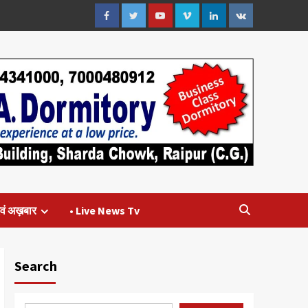
Facebook
Twitter
Youtube
Vimeo
Linkedin
VK
वं अख़बार
• Live News Tv
Search