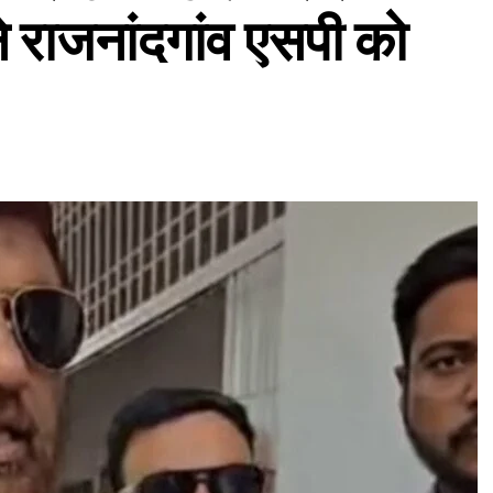
े राजनांदगांव एसपी को