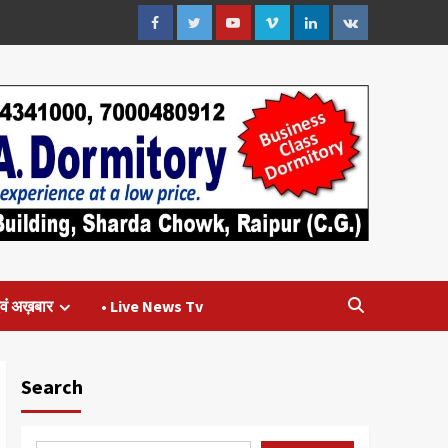
Facebook
Twitter
Youtube
Vimeo
Linkedin
VK
वं अख़बार
• Live News Tv
Search