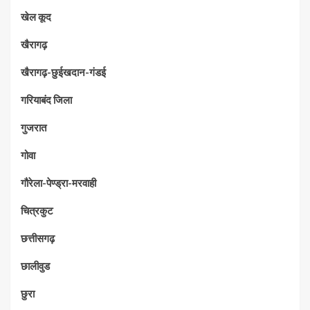
खेल कूद
खैरागढ़
खैरागढ़-छुईखदान-गंडई
गरियाबंद जिला
गुजरात
गोवा
गौरेला-पेण्ड्रा-मरवाही
चित्रकुट
छत्तीसगढ़
छालीवुड
छुरा