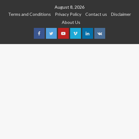
Skip
August 8, 2026
to
Terms and Conditions
Privacy Policy
Contact us
Disclaimer
content
About Us
Facebook
Twitter
Youtube
Vimeo
Linkedin
VK