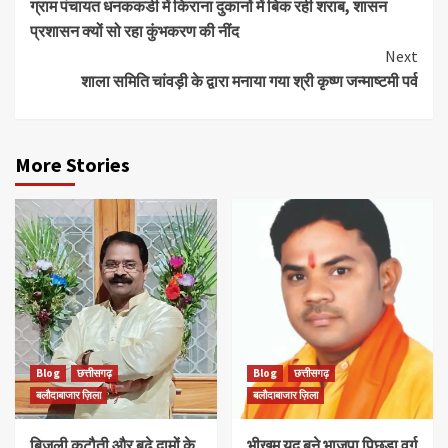
ग्राम पंचायत धनककडी में किराना दुकानों में बिक रही शराब, शासन
Reading
प्रशासन क्यों सो रहा कुंभकरण की नींद
Next
शाला समिति चांवड़ी के द्वारा मनाया गया श्री कृष्ण जन्माष्टमी पर्व
More Stories
Blog
छत्तीसगढ़
Blog
छत्तीसगढ़
बलौदाबाजार ज़िला
बलौदाबाजार ज़िला
बिजली कटौती और बढ़े दामों के
भीखम यदु बने भाजपा पिछड़ा वर्ग