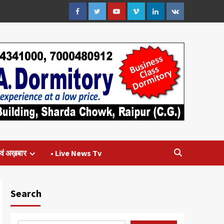
Facebook
Twitter
Youtube
Vimeo
Linkedin
VK
वं अख़बार
• Live News Tv
Search