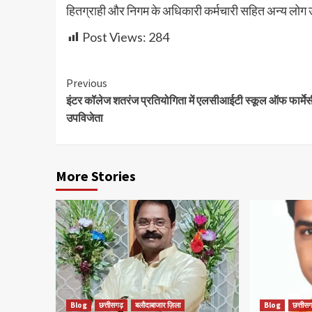
हितग्राही और निगम के अधिकारी कर्मचारी सहित अन्य लोग 
Post Views:
284
Continue
Previous
इंटर कॉलेज शतरंज प्रतियोगिता में एलसीआईटी स्कूल ऑफ फार्मेस
Reading
उपविजेता
More Stories
Blog
छत्तीसगढ़
बलौदाबाजार ज़िला
Blog
छत्तीसग