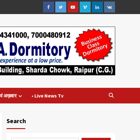
Facebook
Twitter
Youtube
Vimeo
Linkedin
VK
वं अख़बार
• Live News Tv
Search