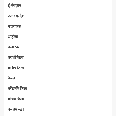
ई-मैगज़ीन
उत्‍तर प्रदेश
उत्तराखंड
ओड़ीशा
कर्नाटक
कवर्धा जिला
कांकेर जिला
केरल
कोंडागाँव जिला
कोरबा जिला
क्राइम न्यूज