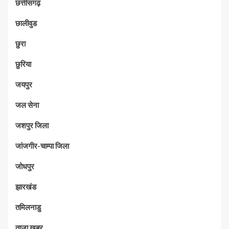
छत्तीसगढ़
छालीवुड
छुरा
छुरिया
जयपुर
जल सेना
जशपुर जिला
जांजगीर-चाम्पा जिला
जोधपुर
झारखंड
तमिलनाडु
ताज़ा खबर