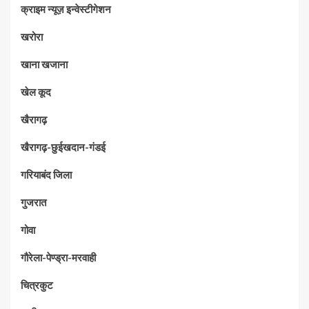
क्राइम न्यूज़ इन्वेस्टीगेशन
खरोरा
खाना खजाना
खेल कूद
खैरागढ़
खैरागढ़-छुईखदान-गंडई
गरियाबंद जिला
गुजरात
गोवा
गौरेला-पेण्ड्रा-मरवाही
चित्रकुट