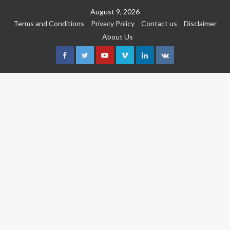
Skip
August 9, 2026
to
Terms and Conditions
Privacy Policy
Contact us
Disclaimer
content
About Us
Facebook
Twitter
Youtube
Vimeo
Linkedin
VK