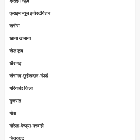
क्राइम न्यूज
क्राइम न्यूज़ इन्वेस्टीगेशन
खरोरा
खाना खजाना
खेल कूद
खैरागढ़
खैरागढ़-छुईखदान-गंडई
गरियाबंद जिला
गुजरात
गोवा
गौरेला-पेण्ड्रा-मरवाही
चित्रकुट