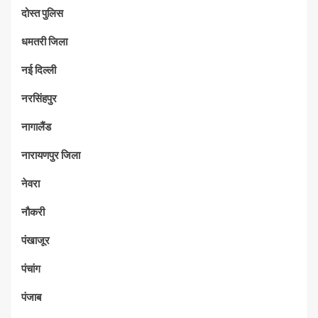
दोस्त पुलिस
धमतरी जिला
नई दिल्ली
नरसिंहपुर
नागालैंड
नारायणपुर जिला
नेवरा
नौकरी
पंखाजूर
पंचांग
पंजाब