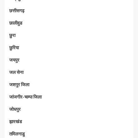
छत्तीसगढ़
छालीवुड
छुरा
छुरिया
जयपुर
जल सेना
जशपुर जिला
जांजगीर-चाम्पा जिला
जोधपुर
झारखंड
तमिलनाडु