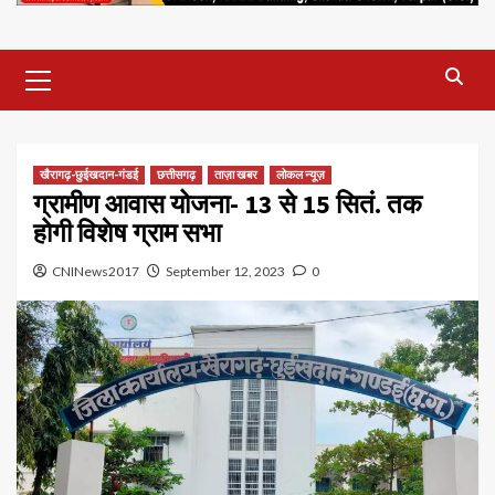
Primary
Menu
खैरागढ़-छुईखदान-गंडई
छत्तीसगढ़
ताज़ा खबर
लोकल न्यूज़
ग्रामीण आवास योजना- 13 से 15 सितं. तक
होगी विशेष ग्राम सभा
CNINews2017
September 12, 2023
0