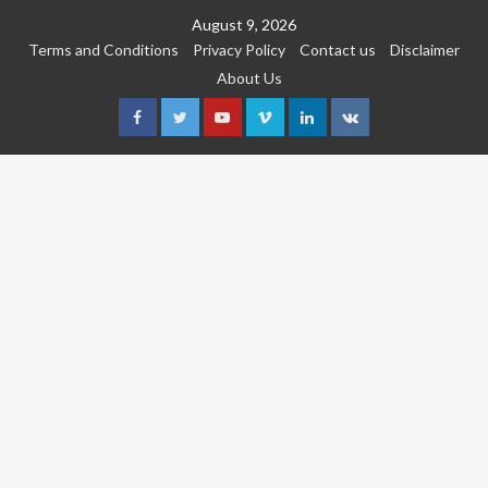
Skip
August 9, 2026
to
Terms and Conditions
Privacy Policy
Contact us
Disclaimer
content
About Us
Facebook
Twitter
Youtube
Vimeo
Linkedin
VK