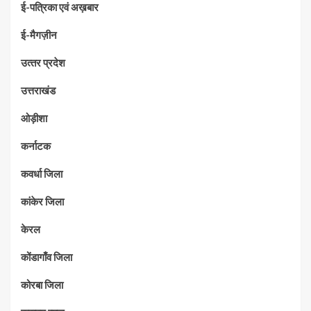
ई-पत्रिका एवं अख़बार
ई-मैगज़ीन
उत्‍तर प्रदेश
उत्तराखंड
ओड़ीशा
कर्नाटक
कवर्धा जिला
कांकेर जिला
केरल
कोंडागाँव जिला
कोरबा जिला