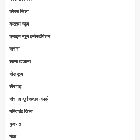
कोरबा जिला
क्राइम न्यूज
क्राइम न्यूज़ इन्वेस्टीगेशन
खरोरा
खाना खजाना
खेल कूद
खैरागढ़
खैरागढ़-छुईखदान-गंडई
गरियाबंद जिला
गुजरात
गोवा