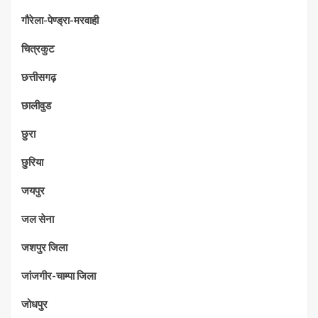
गौरेला-पेण्ड्रा-मरवाही
चित्रकुट
छत्तीसगढ़
छालीवुड
छुरा
छुरिया
जयपुर
जल सेना
जशपुर जिला
जांजगीर-चाम्पा जिला
जोधपुर