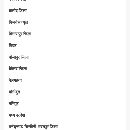
बालोद जिला
बिज़नेस न्यूज़
बिलासपुर जिला
बिहार
बीजापुर जिला
बेमेतरा जिला
बेलगहना
बॉलीवुड
मणिपुर
मध्‍य प्रदेश
मनेंद्रगढ-चिरमिरी-भरतपुर जिला