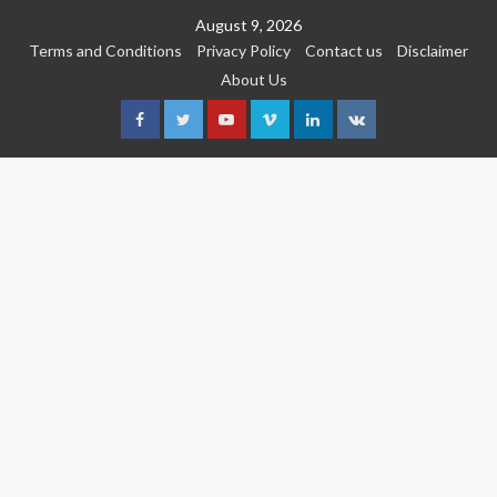
Skip
August 9, 2026
to
Terms and Conditions
Privacy Policy
Contact us
Disclaimer
content
About Us
Facebook
Twitter
Youtube
Vimeo
Linkedin
VK