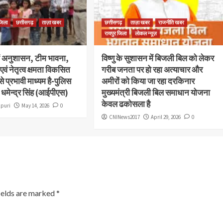
जिला
छत्तीसगढ़
ताज़ा खबर
छत्तीसगढ़
ताज़ा खबर
राजनीति खबर
रायपुर जिला
लोकल न्यूज़
में अनुशासन, टीम भावना,
विष्णु के सुशासन में बिजली बिल को लेकर
एवं नेतृत्व क्षमता विकसित
गरीब जनता पर हो रहा अत्याचार और
 प्रभावी माध्यम है-पुलिस
अमीरों को किया जा रहा दरकिनार
 धमेन्द्र सिंह (आईपीएस)
मुख्यमंत्री बिजली बिल समाधान योजना
केवल ढकोसला है
kpuri
May 14, 2026
0
CNINews2017
April 29, 2026
0
ields are marked
*