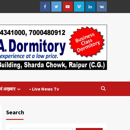
Facebook
Twitter
Youtube
Vimeo
Linkedin
VK
वं अख़बार
• Live News Tv
Search