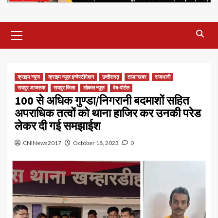
Primary
Menu
क्राइम न्यूज
क्राइम न्यूज़ इन्वेस्टीगेशन
छत्तीसगढ़
ताज़ा खबर
राजधानी
रायपुर आजतक
रायपुर जिला
लोकल न्यूज़
वेब-पोर्टल
100 से अधिक गुण्डा/निगरानी बदमाशों सहित
अपराधिक तत्वों को थाना हाजिर कर उनकी परेड
लेकर दी गई समझाईश
CNINews2017
October 18, 2023
0