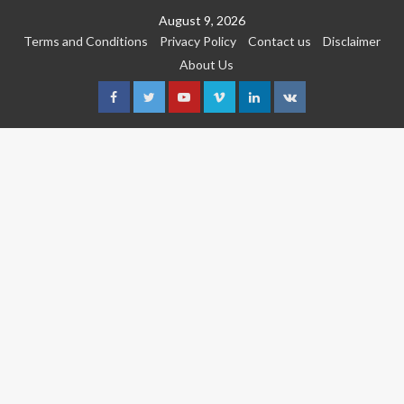
Skip
August 9, 2026
to
Terms and Conditions
Privacy Policy
Contact us
Disclaimer
content
About Us
Facebook
Twitter
Youtube
Vimeo
Linkedin
VK