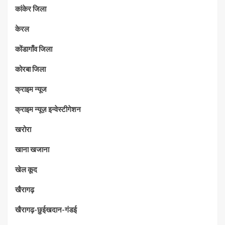
कांकेर जिला
केरल
कोंडागाँव जिला
कोरबा जिला
क्राइम न्यूज
क्राइम न्यूज़ इन्वेस्टीगेशन
खरोरा
खाना खजाना
खेल कूद
खैरागढ़
खैरागढ़-छुईखदान-गंडई