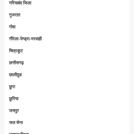
गरियाबंद जिला
गुजरात
गोवा
गौरेला-पेण्ड्रा-मरवाही
चित्रकुट
छत्तीसगढ़
छालीवुड
छुरा
छुरिया
जयपुर
जल सेना