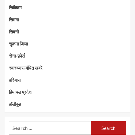
सिक्किम
सिमगा
सिवनी
सुकमा जिला
सेना-फ़ोर्स
स्वास्थ्य सम्बंधित खबरे
हरियाणा
हिमाचल प्रदेश
हॉलीवुड
Search
for: