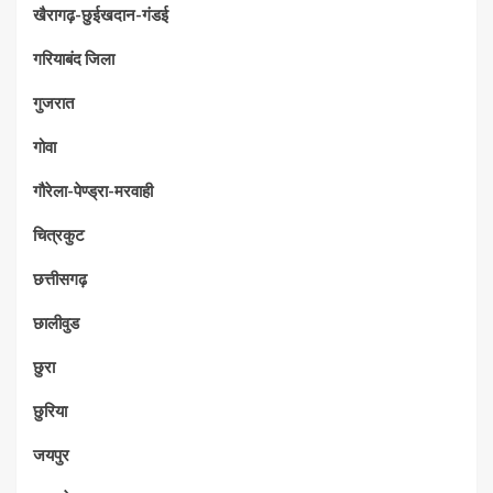
खैरागढ़-छुईखदान-गंडई
गरियाबंद जिला
गुजरात
गोवा
गौरेला-पेण्ड्रा-मरवाही
चित्रकुट
छत्तीसगढ़
छालीवुड
छुरा
छुरिया
जयपुर