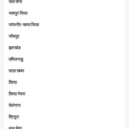
जल सेना
जशपुर जिला
जांजगीर-चाम्पा जिला
जोधपुर
झारखंड
तमिलनाडु
ताज़ा खबर
तिल्दा
तिल्दा नेवरा
तेलंगाना
त्रिपुरा
थल सेना