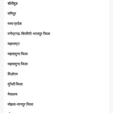
बॉलीवुड
मणिपुर
मध्‍य प्रदेश
मनेंद्रगढ-चिरमिरी-भरतपुर जिला
महाराष्‍ट्र
महासमुन्द जिला
महासमुन्द जिला
मिज़ोरम
मुंगेली जिला
मेघालय
मोहला-मानपुर जिला