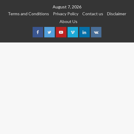
Skip
August 7, 2026
to
Terms and Conditions
Privacy Policy
Contact us
Disclaimer
content
About Us
Facebook
Twitter
Youtube
Vimeo
Linkedin
VK