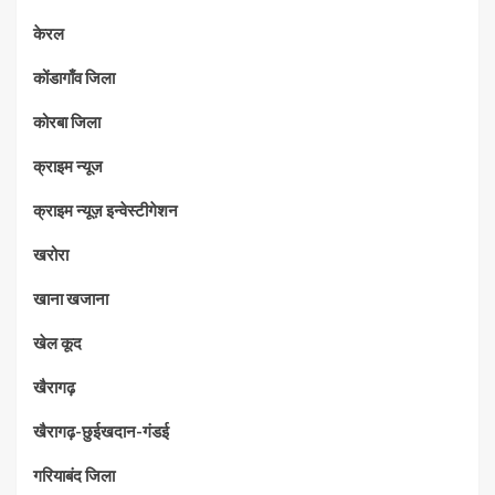
केरल
कोंडागाँव जिला
कोरबा जिला
क्राइम न्यूज
क्राइम न्यूज़ इन्वेस्टीगेशन
खरोरा
खाना खजाना
खेल कूद
खैरागढ़
खैरागढ़-छुईखदान-गंडई
गरियाबंद जिला