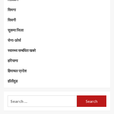
सिमगा
सिवनी
सुकमा जिला
सेना-फ़ोर्स
स्वास्थ्य सम्बंधित खबरे
हरियाणा
हिमाचल प्रदेश
हॉलीवुड
Search
for: