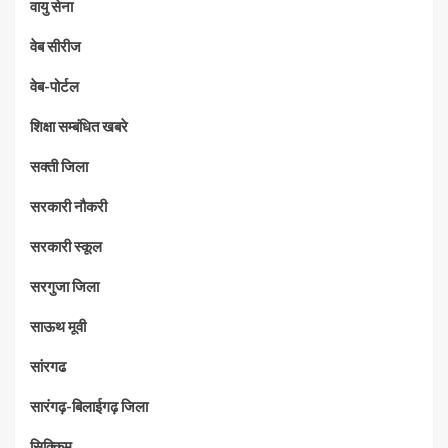
वायु सेना
वेब सीरीज
वेब-पोर्टल
शिक्षा सम्बंधित खबरे
सक्ती जिला
सरकारी नौकरी
सरकारी स्कूल
सरगुजा जिला
साऊथ मूवी
सांरगढ
सारंगढ़-बिलाईगढ़ जिला
सिक्किम