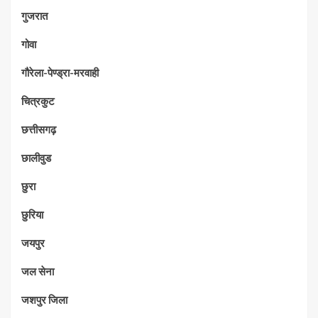
गुजरात
गोवा
गौरेला-पेण्ड्रा-मरवाही
चित्रकुट
छत्तीसगढ़
छालीवुड
छुरा
छुरिया
जयपुर
जल सेना
जशपुर जिला