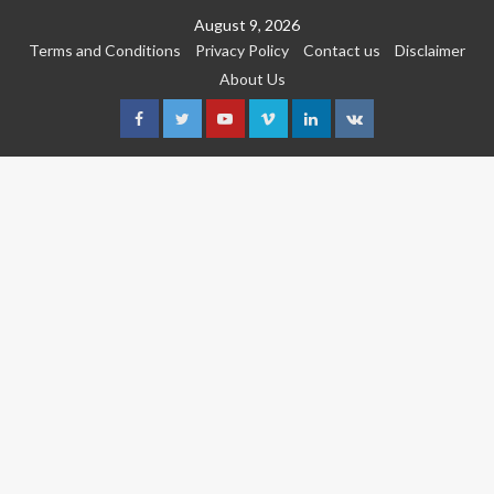
Skip
August 9, 2026
to
Terms and Conditions
Privacy Policy
Contact us
Disclaimer
content
About Us
Facebook
Twitter
Youtube
Vimeo
Linkedin
VK