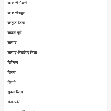
सरकारी नौकरी
सरकारी स्कूल
सरगुजा जिला
साऊथ मूवी
सांरगढ
सारंगढ़-बिलाईगढ़ जिला
सिक्किम
सिमगा
सिवनी
सुकमा जिला
सेना-फ़ोर्स