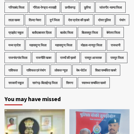
गरियाबंद जिला
गौरेला-पेण्ड्रा-मरवाही
छत्तीसगढ़
छुरिया
जांजगीर-चाम्पा जिला
ताज़ा खबर
तिल्दा नेवरा
दुर्ग जिला
देश प्रदेश की ख़बरे
दोस्त पुलिस
पंचांग
प्राइवेट स्कूल
बलौदाबाजार ज़िला
बालोद जिला
बिलासपुर जिला
बेमेतरा जिला
मध्‍य प्रदेश
महासमुन्द जिला
महासमुन्द जिला
मोहला-मानपुर जिला
राजधानी
राजनांदगांव जिला
राजनीति खबर
राज्यों की ख़बरे
रायपुर आजतक
रायपुर जिला
राशिफल
राशिफल एवं पंचांग
लोकल न्यूज़
वेब-पोर्टल
शिक्षा सम्बंधित खबरे
सरकारी स्कूल
सारंगढ़-बिलाईगढ़ जिला
सिमगा
स्वास्थ्य सम्बंधित खबरे
You may have missed