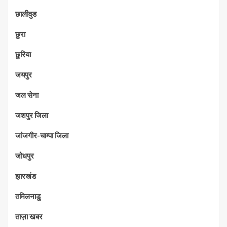
छालीवुड
छुरा
छुरिया
जयपुर
जल सेना
जशपुर जिला
जांजगीर-चाम्पा जिला
जोधपुर
झारखंड
तमिलनाडु
ताज़ा खबर