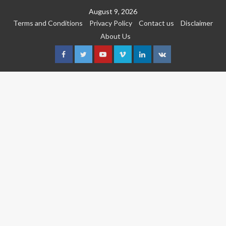
Skip
August 9, 2026
to
Terms and Conditions
Privacy Policy
Contact us
Disclaimer
content
About Us
Facebook
Twitter
Youtube
Vimeo
Linkedin
VK