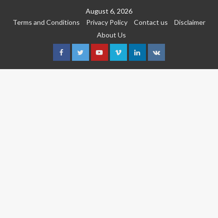
Skip
August 6, 2026
to
Terms and Conditions
Privacy Policy
Contact us
Disclaimer
content
About Us
Facebook
Twitter
Youtube
Vimeo
Linkedin
VK