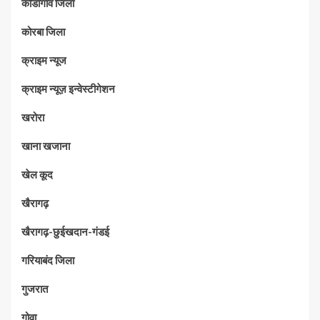
कोंडागाँव जिला
कोरबा जिला
क्राइम न्यूज
क्राइम न्यूज़ इन्वेस्टीगेशन
खरोरा
खाना खजाना
खेल कूद
खैरागढ़
खैरागढ़-छुईखदान-गंडई
गरियाबंद जिला
गुजरात
गोवा