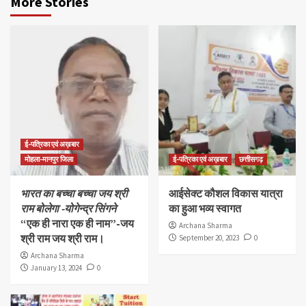
More Stories
ई-पत्रिका एवं अख़बार
मोहला-मानपुर जिला
ई-पत्रिका एवं अख़बार
छत्तीसगढ़
भारत का बच्चा बच्चा जय श्री
आईसेक्ट कौशल विकास यात्रा
राम बोलेगा -योगेन्द्र सिंगने
का हुआ भव्य स्वागत
“एक ही नारा एक ही नाम”-जय
Archana Sharma
श्री राम जय श्री राम।
September 20, 2023
0
Archana Sharma
January 13, 2024
0