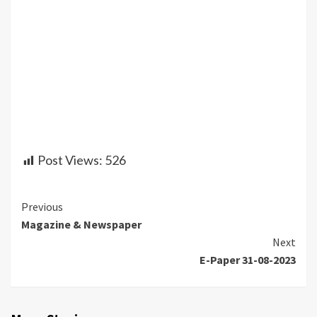
Post Views:
526
Continue
Previous
Magazine & Newspaper
Reading
Next
E-Paper 31-08-2023