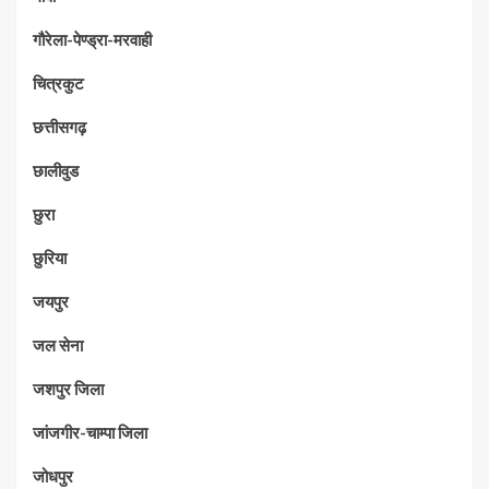
गौरेला-पेण्ड्रा-मरवाही
चित्रकुट
छत्तीसगढ़
छालीवुड
छुरा
छुरिया
जयपुर
जल सेना
जशपुर जिला
जांजगीर-चाम्पा जिला
जोधपुर