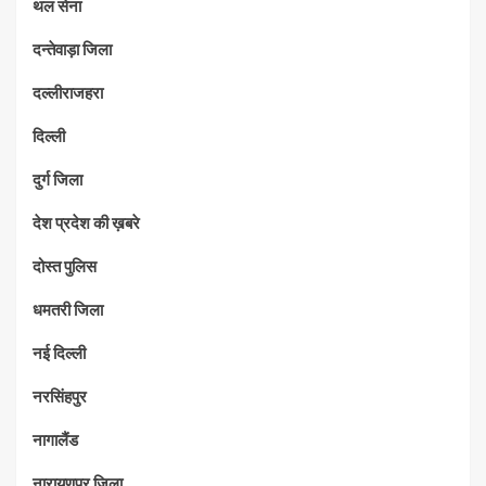
थल सेना
दन्तेवाड़ा जिला
दल्लीराजहरा
दिल्ली
दुर्ग जिला
देश प्रदेश की ख़बरे
दोस्त पुलिस
धमतरी जिला
नई दिल्ली
नरसिंहपुर
नागालैंड
नारायणपुर जिला