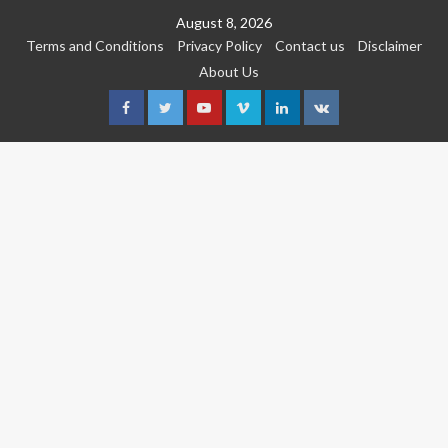
Skip
August 8, 2026
to
Terms and Conditions
Privacy Policy
Contact us
Disclaimer
content
About Us
Facebook
Twitter
Youtube
Vimeo
Linkedin
VK