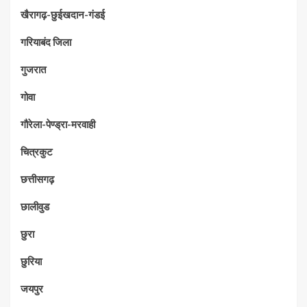
खैरागढ़-छुईखदान-गंडई
गरियाबंद जिला
गुजरात
गोवा
गौरेला-पेण्ड्रा-मरवाही
चित्रकुट
छत्तीसगढ़
छालीवुड
छुरा
छुरिया
जयपुर