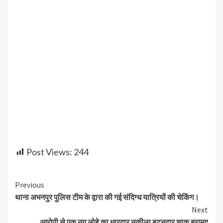
Post Views:
244
Continue
Previous
थाना अभनपुर पुलिस टीम के द्वारा की गई संदिग्ध यात्रियों की चेकिंग।
Reading
Next
आरोपी से एक नग लोहे का धारदार नुकीला बटनदार चाकू बरामद