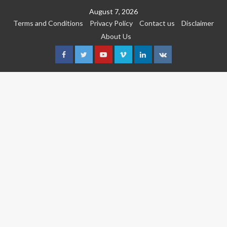
Skip
August 7, 2026
to
Terms and Conditions
Privacy Policy
Contact us
Disclaimer
content
About Us
Facebook
Twitter
Youtube
Vimeo
Linkedin
VK