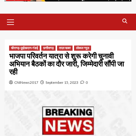
Primary
Menu
खैरागढ़-छुईखदान-गंडई
छत्तीसगढ़
ताज़ा खबर
लोकल न्यूज़
भाजपा परिवर्तन यात्रा से शुरू करेगी चुनावी
अभियान बैठकों का दौर जारी, जिम्मेदारी सौंपी जा
रही
CNINews2017
September 15, 2023
0