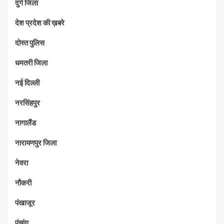
दुर्ग जिला
देश प्रदेश की ख़बरे
दोस्त पुलिस
धमतरी जिला
नई दिल्ली
नरसिंहपुर
नागालैंड
नारायणपुर जिला
नेवरा
नौकरी
पंखाजूर
पंचांग