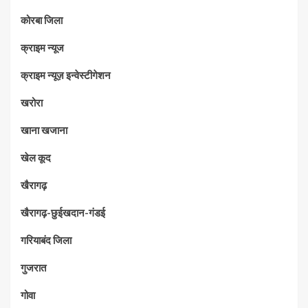
कोरबा जिला
क्राइम न्यूज
क्राइम न्यूज़ इन्वेस्टीगेशन
खरोरा
खाना खजाना
खेल कूद
खैरागढ़
खैरागढ़-छुईखदान-गंडई
गरियाबंद जिला
गुजरात
गोवा