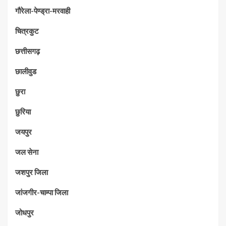
गौरेला-पेण्ड्रा-मरवाही
चित्रकुट
छत्तीसगढ़
छालीवुड
छुरा
छुरिया
जयपुर
जल सेना
जशपुर जिला
जांजगीर-चाम्पा जिला
जोधपुर