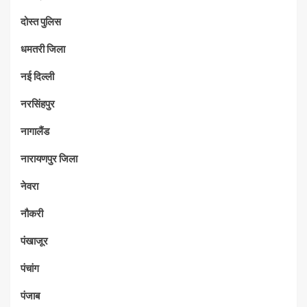
दोस्त पुलिस
धमतरी जिला
नई दिल्ली
नरसिंहपुर
नागालैंड
नारायणपुर जिला
नेवरा
नौकरी
पंखाजूर
पंचांग
पंजाब