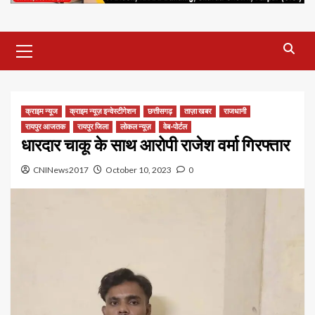
Primary
Menu
क्राइम न्यूज
क्राइम न्यूज़ इन्वेस्टीगेशन
छत्तीसगढ़
ताज़ा खबर
राजधानी
रायपुर आजतक
रायपुर जिला
लोकल न्यूज़
वेब-पोर्टल
धारदार चाकू के साथ आरोपी राजेश वर्मा गिरफ्तार
CNINews2017
October 10, 2023
0