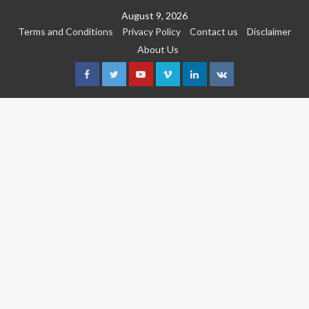
Skip
August 9, 2026
to
Terms and Conditions
Privacy Policy
Contact us
Disclaimer
content
About Us
Facebook
Twitter
Youtube
Vimeo
Linkedin
VK