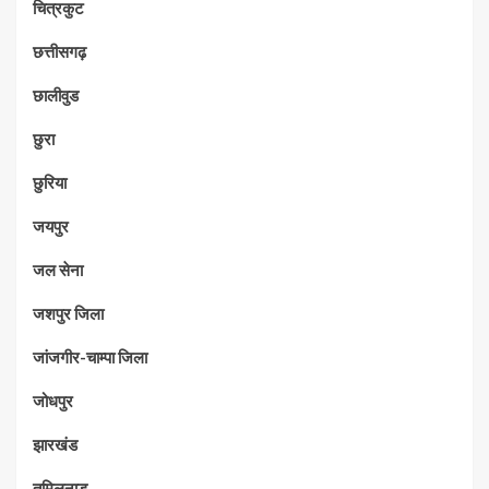
चित्रकुट
छत्तीसगढ़
छालीवुड
छुरा
छुरिया
जयपुर
जल सेना
जशपुर जिला
जांजगीर-चाम्पा जिला
जोधपुर
झारखंड
तमिलनाडु