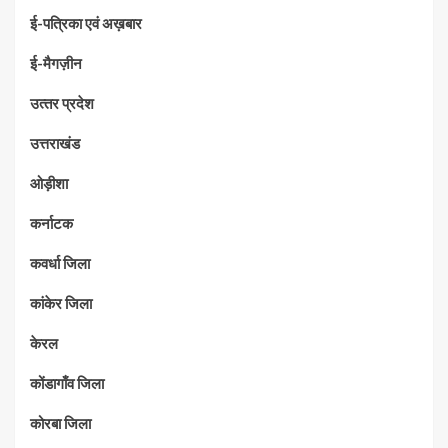
ई-पत्रिका एवं अख़बार
ई-मैगज़ीन
उत्‍तर प्रदेश
उत्तराखंड
ओड़ीशा
कर्नाटक
कवर्धा जिला
कांकेर जिला
केरल
कोंडागाँव जिला
कोरबा जिला