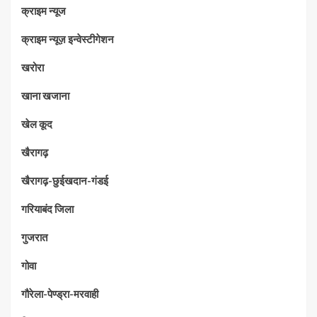
क्राइम न्यूज
क्राइम न्यूज़ इन्वेस्टीगेशन
खरोरा
खाना खजाना
खेल कूद
खैरागढ़
खैरागढ़-छुईखदान-गंडई
गरियाबंद जिला
गुजरात
गोवा
गौरेला-पेण्ड्रा-मरवाही