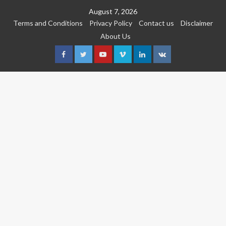
Skip
August 7, 2026
to
Terms and Conditions
Privacy Policy
Contact us
Disclaimer
content
About Us
Facebook
Twitter
Youtube
Vimeo
Linkedin
VK