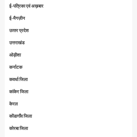
ई-पत्रिका एवं अख़बार
ई-मैगज़ीन
उत्‍तर प्रदेश
उत्तराखंड
ओड़ीशा
कर्नाटक
कवर्धा जिला
कांकेर जिला
केरल
कोंडागाँव जिला
कोरबा जिला