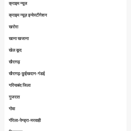
क्राइम न्यूज
क्राइम न्यूज़ इन्वेस्टीगेशन
खरोरा
खाना खजाना
खेल कूद
खैरागढ़
खैरागढ़-छुईखदान-गंडई
गरियाबंद जिला
गुजरात
गोवा
गौरेला-पेण्ड्रा-मरवाही