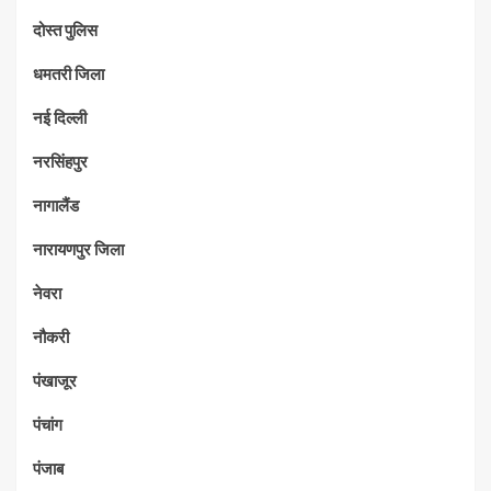
दोस्त पुलिस
धमतरी जिला
नई दिल्ली
नरसिंहपुर
नागालैंड
नारायणपुर जिला
नेवरा
नौकरी
पंखाजूर
पंचांग
पंजाब