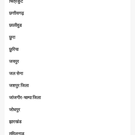
चित्रकुट
छत्तीसगढ़
छालीवुड
छुरा
छुरिया
जयपुर
जल सेना
जशपुर जिला
जांजगीर-चाम्पा जिला
जोधपुर
झारखंड
तमिलनाडु