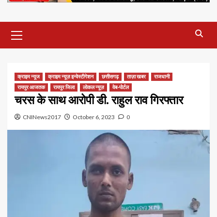
Primary
Menu
क्राइम न्यूज
क्राइम न्यूज़ इन्वेस्टीगेशन
छत्तीसगढ़
ताज़ा खबर
राजधानी
रायपुर आजतक
रायपुर जिला
लोकल न्यूज़
वेब-पोर्टल
चरस के साथ आरोपी डी. राहुल राव गिरफ्तार
CNINews2017
October 6, 2023
0