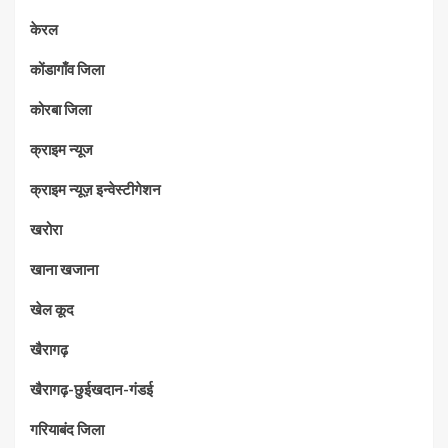
केरल
कोंडागाँव जिला
कोरबा जिला
क्राइम न्यूज
क्राइम न्यूज़ इन्वेस्टीगेशन
खरोरा
खाना खजाना
खेल कूद
खैरागढ़
खैरागढ़-छुईखदान-गंडई
गरियाबंद जिला