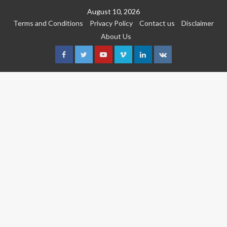
Skip
August 10, 2026
to
Terms and Conditions
Privacy Policy
Contact us
Disclaimer
content
About Us
Facebook
Twitter
Youtube
Vimeo
Linkedin
VK