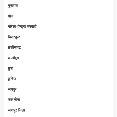
गुजरात
गोवा
गौरेला-पेण्ड्रा-मरवाही
चित्रकुट
छत्तीसगढ़
छालीवुड
छुरा
छुरिया
जयपुर
जल सेना
जशपुर जिला