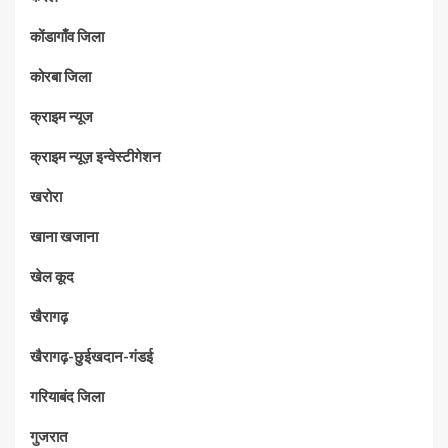
कोंडागाँव जिला
कोरबा जिला
क्राइम न्यूज
क्राइम न्यूज़ इन्वेस्टीगेशन
खरोरा
खाना खजाना
खेल कूद
खैरागढ़
खैरागढ़-छुईखदान-गंडई
गरियाबंद जिला
गुजरात