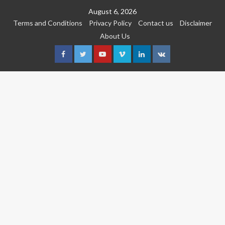
Skip
August 6, 2026
to
Terms and Conditions
Privacy Policy
Contact us
Disclaimer
content
About Us
Facebook
Twitter
Youtube
Vimeo
Linkedin
VK