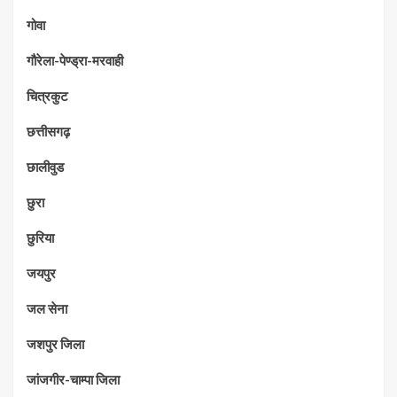
गोवा
गौरेला-पेण्ड्रा-मरवाही
चित्रकुट
छत्तीसगढ़
छालीवुड
छुरा
छुरिया
जयपुर
जल सेना
जशपुर जिला
जांजगीर-चाम्पा जिला