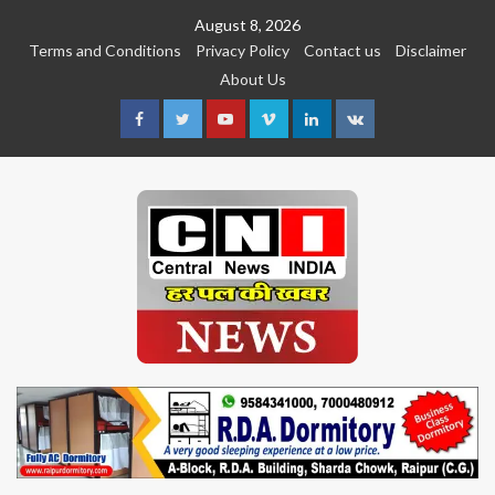
Skip
August 8, 2026
to
Terms and Conditions
Privacy Policy
Contact us
Disclaimer
content
About Us
Facebook
Twitter
Youtube
Vimeo
Linkedin
VK