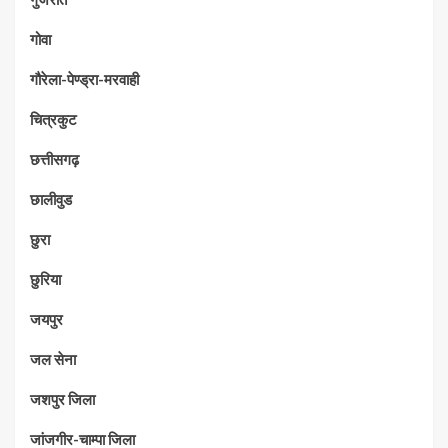
गोवा
गौरेला-पेण्ड्रा-मरवाही
चित्रकुट
छत्तीसगढ़
छालीवुड
छुरा
छुरिया
जयपुर
जल सेना
जशपुर जिला
जांजगीर-चाम्पा जिला