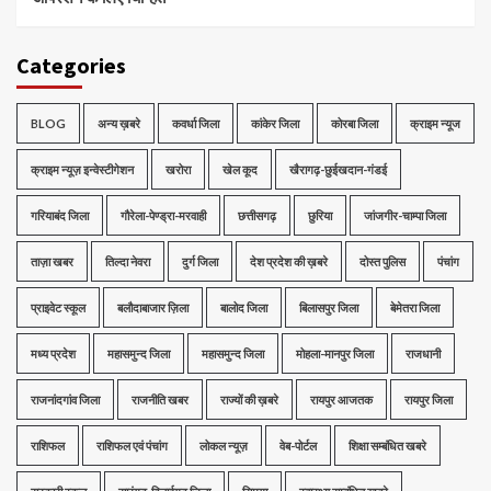
Categories
BLOG
अन्य ख़बरे
कवर्धा जिला
कांकेर जिला
कोरबा जिला
क्राइम न्यूज
क्राइम न्यूज़ इन्वेस्टीगेशन
खरोरा
खेल कूद
खैरागढ़-छुईखदान-गंडई
गरियाबंद जिला
गौरेला-पेण्ड्रा-मरवाही
छत्तीसगढ़
छुरिया
जांजगीर-चाम्पा जिला
ताज़ा खबर
तिल्दा नेवरा
दुर्ग जिला
देश प्रदेश की ख़बरे
दोस्त पुलिस
पंचांग
प्राइवेट स्कूल
बलौदाबाजार ज़िला
बालोद जिला
बिलासपुर जिला
बेमेतरा जिला
मध्‍य प्रदेश
महासमुन्द जिला
महासमुन्द जिला
मोहला-मानपुर जिला
राजधानी
राजनांदगांव जिला
राजनीति खबर
राज्यों की ख़बरे
रायपुर आजतक
रायपुर जिला
राशिफल
राशिफल एवं पंचांग
लोकल न्यूज़
वेब-पोर्टल
शिक्षा सम्बंधित खबरे