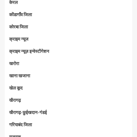
केरल
कोंडागाँव जिला
कोरबा जिला
क्राइम न्यूज
क्राइम न्यूज़ इन्वेस्टीगेशन
खरोरा
खाना खजाना
खेल कूद
खैरागढ़
खैरागढ़-छुईखदान-गंडई
गरियाबंद जिला
गुजरात