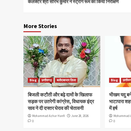
कलेक्टर श्री सौरभ कुमार ने स्ट्रांग रूम का किया निरीक्षण
Reading
More Stories
Blog
छत्तीसगढ़
बलौदाबाजार ज़िला
Blog
छत्तीसग
बिजली कटौती और बढ़े दामों के खिलाफ
भीखम यदु बने 
सड़क पर उतरेगी कांग्रेस, विधायक इंद्र
भाटापारा शहर
साव ने दी दफ्तर घेराव की चेतावनी
में हर्ष
Mohammad Azhar Hanfi
June 28, 2026
Mohammad A
0
0