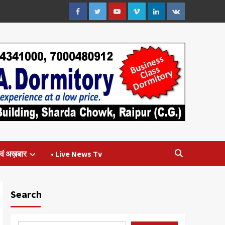
Facebook
Twitter
Youtube
Vimeo
Linkedin
VK
वं अख़बार
• Live News Tv
Search