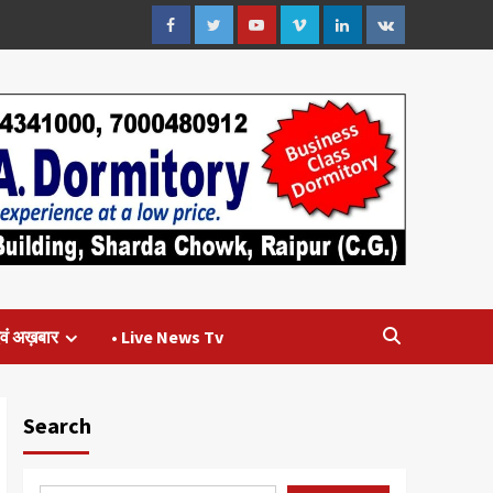
Facebook
Twitter
Youtube
Vimeo
Linkedin
VK
वं अख़बार
• Live News Tv
Search