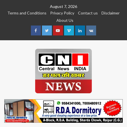
Skip
August 7, 2026
to
Terms and Conditions
Privacy Policy
Contact us
Disclaimer
content
About Us
Facebook
Twitter
Youtube
Vimeo
Linkedin
VK