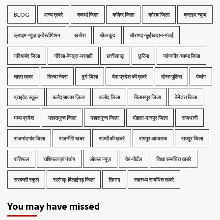
BLOG
अन्य ख़बरे
कवर्धा जिला
कांकेर जिला
कोरबा जिला
क्राइम न्यूज
क्राइम न्यूज़ इन्वेस्टीगेशन
खरोरा
खेल कूद
खैरागढ़-छुईखदान-गंडई
गरियाबंद जिला
गौरेला-पेण्ड्रा-मरवाही
छत्तीसगढ़
छुरिया
जांजगीर-चाम्पा जिला
ताज़ा खबर
तिल्दा नेवरा
दुर्ग जिला
देश प्रदेश की ख़बरे
दोस्त पुलिस
पंचांग
प्राइवेट स्कूल
बलौदाबाजार ज़िला
बालोद जिला
बिलासपुर जिला
बेमेतरा जिला
मध्‍य प्रदेश
महासमुन्द जिला
महासमुन्द जिला
मोहला-मानपुर जिला
राजधानी
राजनांदगांव जिला
राजनीति खबर
राज्यों की ख़बरे
रायपुर आजतक
रायपुर जिला
राशिफल
राशिफल एवं पंचांग
लोकल न्यूज़
वेब-पोर्टल
शिक्षा सम्बंधित खबरे
सरकारी स्कूल
सारंगढ़-बिलाईगढ़ जिला
सिमगा
स्वास्थ्य सम्बंधित खबरे
You may have missed