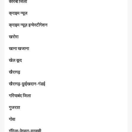
कोरबा जिला
क्राइम न्यूज
क्राइम न्यूज़ इन्वेस्टीगेशन
खरोरा
खाना खजाना
खेल कूद
खैरागढ़
खैरागढ़-छुईखदान-गंडई
गरियाबंद जिला
गुजरात
गोवा
गौरेला-पेण्ड्रा-मरवाही