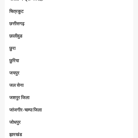
चित्रकुट
छत्तीसगढ़
छालीवुड
छुरा
छुरिया
जयपुर
जल सेना
जशपुर जिला
जांजगीर-चाम्पा जिला
जोधपुर
झारखंड