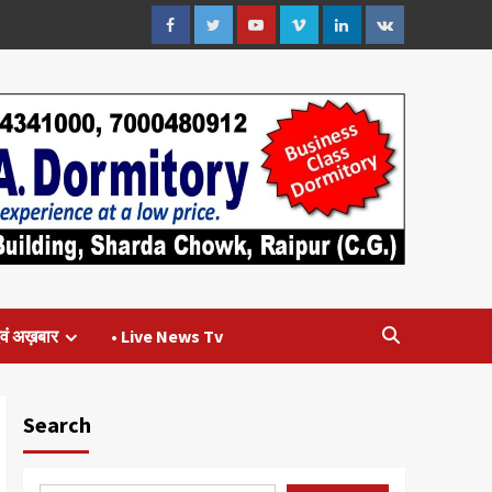
Facebook
Twitter
Youtube
Vimeo
Linkedin
VK
वं अख़बार
• Live News Tv
Search