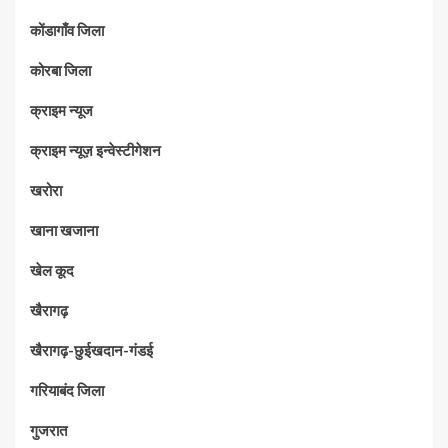
कोंडागाँव जिला
कोरबा जिला
क्राइम न्यूज
क्राइम न्यूज़ इन्वेस्टीगेशन
खरोरा
खाना खजाना
खेल कूद
खैरागढ़
खैरागढ़-छुईखदान-गंडई
गरियाबंद जिला
गुजरात