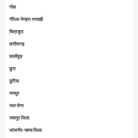
गोवा
गौरेला-पेण्ड्रा-मरवाही
चित्रकुट
छत्तीसगढ़
छालीवुड
छुरा
छुरिया
जयपुर
जल सेना
जशपुर जिला
जांजगीर-चाम्पा जिला