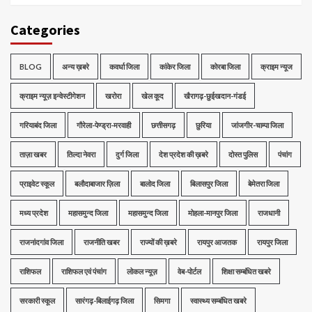
Categories
BLOG
अन्य ख़बरे
कवर्धा जिला
कांकेर जिला
कोरबा जिला
क्राइम न्यूज
क्राइम न्यूज़ इन्वेस्टीगेशन
खरोरा
खेल कूद
खैरागढ़-छुईखदान-गंडई
गरियाबंद जिला
गौरेला-पेण्ड्रा-मरवाही
छत्तीसगढ़
छुरिया
जांजगीर-चाम्पा जिला
ताज़ा खबर
तिल्दा नेवरा
दुर्ग जिला
देश प्रदेश की ख़बरे
दोस्त पुलिस
पंचांग
प्राइवेट स्कूल
बलौदाबाजार ज़िला
बालोद जिला
बिलासपुर जिला
बेमेतरा जिला
मध्‍य प्रदेश
महासमुन्द जिला
महासमुन्द जिला
मोहला-मानपुर जिला
राजधानी
राजनांदगांव जिला
राजनीति खबर
राज्यों की ख़बरे
रायपुर आजतक
रायपुर जिला
राशिफल
राशिफल एवं पंचांग
लोकल न्यूज़
वेब-पोर्टल
शिक्षा सम्बंधित खबरे
सरकारी स्कूल
सारंगढ़-बिलाईगढ़ जिला
सिमगा
स्वास्थ्य सम्बंधित खबरे