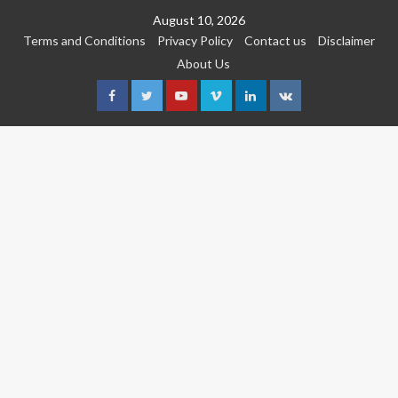
Skip
August 10, 2026
to
Terms and Conditions
Privacy Policy
Contact us
Disclaimer
content
About Us
Facebook
Twitter
Youtube
Vimeo
Linkedin
VK