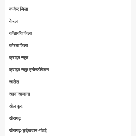
कांकेर जिला
केरल
कोंडागाँव जिला
कोरबा जिला
क्राइम न्यूज
क्राइम न्यूज़ इन्वेस्टीगेशन
खरोरा
खाना खजाना
खेल कूद
खैरागढ़
खैरागढ़-छुईखदान-गंडई