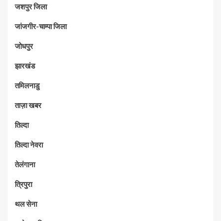
जशपुर जिला
जांजगीर-चाम्पा जिला
जोधपुर
झारखंड
तमिलनाडु
ताज़ा खबर
तिल्दा
तिल्दा नेवरा
तेलंगाना
त्रिपुरा
थल सेना