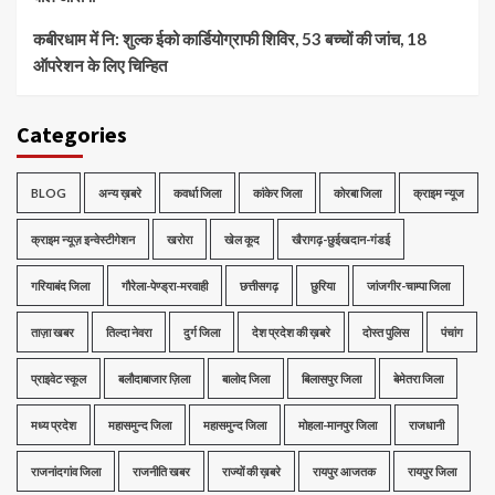
कबीरधाम में नि: शुल्क ईको कार्डियोग्राफी शिविर, 53 बच्चों की जांच, 18
ऑपरेशन के लिए चिन्हित
Categories
BLOG
अन्य ख़बरे
कवर्धा जिला
कांकेर जिला
कोरबा जिला
क्राइम न्यूज
क्राइम न्यूज़ इन्वेस्टीगेशन
खरोरा
खेल कूद
खैरागढ़-छुईखदान-गंडई
गरियाबंद जिला
गौरेला-पेण्ड्रा-मरवाही
छत्तीसगढ़
छुरिया
जांजगीर-चाम्पा जिला
ताज़ा खबर
तिल्दा नेवरा
दुर्ग जिला
देश प्रदेश की ख़बरे
दोस्त पुलिस
पंचांग
प्राइवेट स्कूल
बलौदाबाजार ज़िला
बालोद जिला
बिलासपुर जिला
बेमेतरा जिला
मध्‍य प्रदेश
महासमुन्द जिला
महासमुन्द जिला
मोहला-मानपुर जिला
राजधानी
राजनांदगांव जिला
राजनीति खबर
राज्यों की ख़बरे
रायपुर आजतक
रायपुर जिला