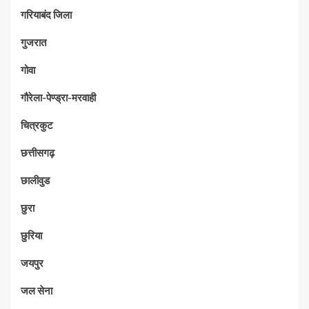
गरियाबंद जिला
गुजरात
गोवा
गौरेला-पेण्ड्रा-मरवाही
चित्रकुट
छत्तीसगढ़
छालीवुड
छुरा
छुरिया
जयपुर
जल सेना