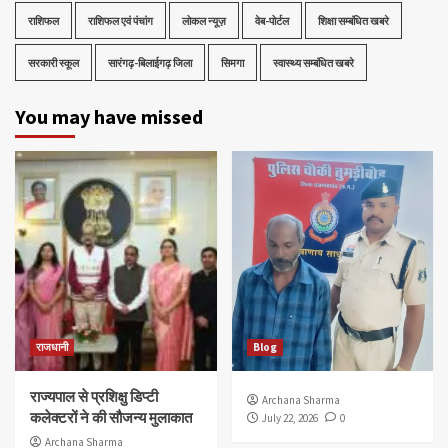
राशिफल
राशिफल एवं पंचांग
लोकल न्यूज़
वेब-पोर्टल
शिक्षा सम्बंधित खबरे
सरकारी स्कूल
सारंगढ़-बिलाईगढ़ जिला
सिमगा
स्वास्थ्य सम्बंधित खबरे
You may have missed
राजधानी
Blog
राज्यपाल से प्रशिक्षु डिप्टी
Archana Sharma
कलेक्टरों ने की सौजन्य मुलाकात
July 22, 2026
0
Archana Sharma