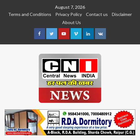
Skip
August 7, 2026
to
Terms and Conditions
Privacy Policy
Contact us
Disclaimer
content
About Us
Facebook
Twitter
Youtube
Vimeo
Linkedin
VK