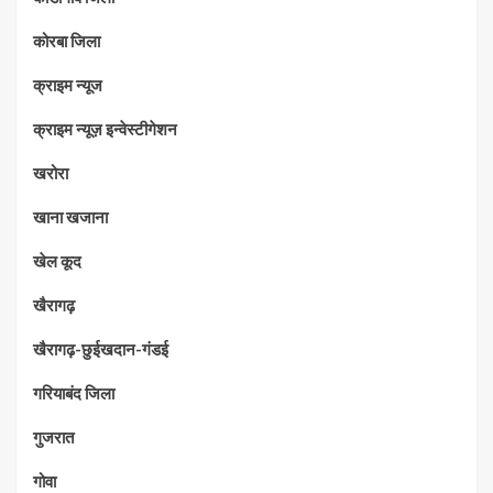
कोरबा जिला
क्राइम न्यूज
क्राइम न्यूज़ इन्वेस्टीगेशन
खरोरा
खाना खजाना
खेल कूद
खैरागढ़
खैरागढ़-छुईखदान-गंडई
गरियाबंद जिला
गुजरात
गोवा