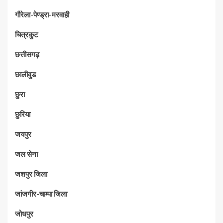
गौरेला-पेण्ड्रा-मरवाही
चित्रकुट
छत्तीसगढ़
छालीवुड
छुरा
छुरिया
जयपुर
जल सेना
जशपुर जिला
जांजगीर-चाम्पा जिला
जोधपुर