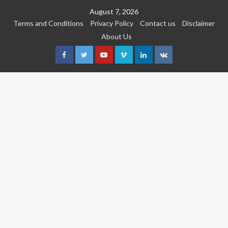
Skip
August 7, 2026
to
Terms and Conditions
Privacy Policy
Contact us
Disclaimer
content
About Us
Facebook
Twitter
Youtube
Vimeo
Linkedin
VK