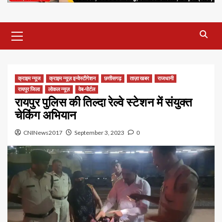
Primary
Menu
क्राइम न्यूज
क्राइम न्यूज़ इन्वेस्टीगेशन
छत्तीसगढ़
ताज़ा खबर
राजधानी
रायपुर जिला
लोकल न्यूज़
वेब-पोर्टल
रायपुर पुलिस की तिल्दा रेल्वे स्टेशन में संयुक्त
चेकिंग अभियान
CNINews2017
September 3, 2023
0