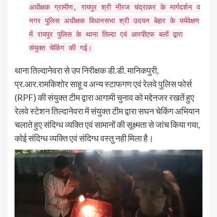
अधीक्षक ग्रामीण, रायपुर श्री नीरज चंद्राकर के मार्गदर्शन व
नगर पुलिस अधीक्षक विधानसभा श्री उदयन बेहार के पर्यवेक्षण
में रायपुर पुलिस के थाना तिल्दा एवं आरपीएफ बलों द्वारा
संयुक्त चेकिंग की गई।
थाना तिल्दानेवरा से उप निरीक्षक डी.डी. मानिकपुरी,
प्र.आर.रामकिशोर साहू व अन्य स्टाफगण एवं रेलवे पुलिस फोर्स
(RPF) की संयुक्त टीम द्वारा आगामी चुनाव को मद्देनजर रखतें हुए
रेलवे स्टेशन तिल्दानेवरा में संयुक्त टीम द्वारा सघन चेकिंग अभियान
चलाते हुए संदिग्ध व्यक्ति एवं सामानों की सूक्ष्मता से जांच किया गया,
कोई संदिग्ध व्यक्ति एवं संदिग्ध वस्तु नही मिला है।