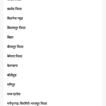
बालोद जिला
बिज़नेस न्यूज़
बिलासपुर जिला
बिहार
बीजापुर जिला
बेमेतरा जिला
बेलगहना
बॉलीवुड
मणिपुर
मध्‍य प्रदेश
मनेंद्रगढ-चिरमिरी-भरतपुर जिला