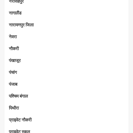
नरसिंहपुर
नागालैंड
नारायणपुर जिला
नेवरा
नौकरी
पंखाजूर
पंचांग
पंजाब
पश्चिम बंगाल
पिथौरा
प्राइवेट नौकरी
प्राइवेट स्कूल