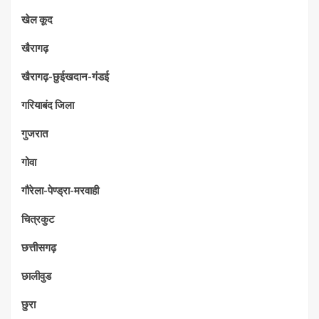
खेल कूद
खैरागढ़
खैरागढ़-छुईखदान-गंडई
गरियाबंद जिला
गुजरात
गोवा
गौरेला-पेण्ड्रा-मरवाही
चित्रकुट
छत्तीसगढ़
छालीवुड
छुरा