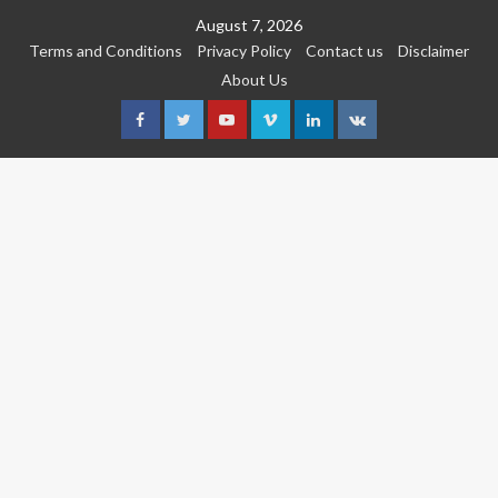
Skip
August 7, 2026
to
Terms and Conditions
Privacy Policy
Contact us
Disclaimer
content
About Us
Facebook
Twitter
Youtube
Vimeo
Linkedin
VK