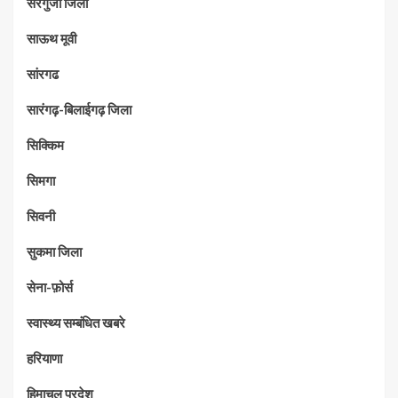
सरगुजा जिला
साऊथ मूवी
सांरगढ
सारंगढ़-बिलाईगढ़ जिला
सिक्किम
सिमगा
सिवनी
सुकमा जिला
सेना-फ़ोर्स
स्वास्थ्य सम्बंधित खबरे
हरियाणा
हिमाचल प्रदेश