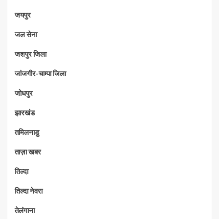
जयपुर
जल सेना
जशपुर जिला
जांजगीर-चाम्पा जिला
जोधपुर
झारखंड
तमिलनाडु
ताज़ा खबर
तिल्दा
तिल्दा नेवरा
तेलंगाना