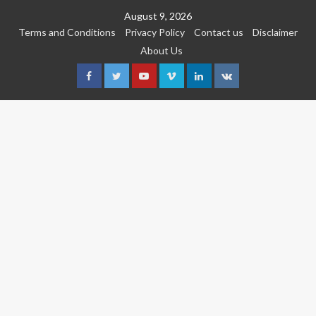
Skip
August 9, 2026
to
Terms and Conditions
Privacy Policy
Contact us
Disclaimer
content
About Us
Facebook
Twitter
Youtube
Vimeo
Linkedin
VK