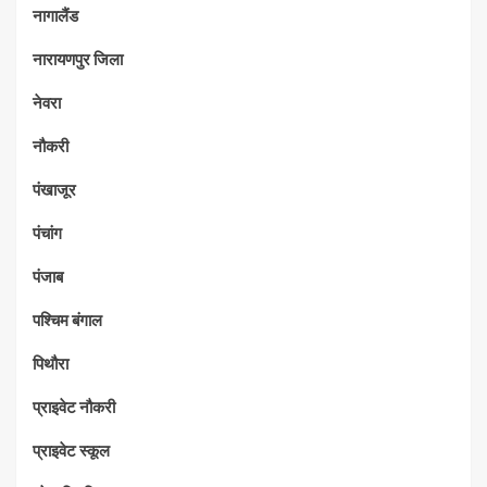
नागालैंड
नारायणपुर जिला
नेवरा
नौकरी
पंखाजूर
पंचांग
पंजाब
पश्चिम बंगाल
पिथौरा
प्राइवेट नौकरी
प्राइवेट स्कूल