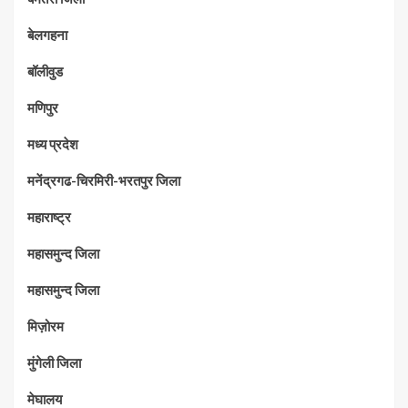
बेलगहना
बॉलीवुड
मणिपुर
मध्‍य प्रदेश
मनेंद्रगढ-चिरमिरी-भरतपुर जिला
महाराष्‍ट्र
महासमुन्द जिला
महासमुन्द जिला
मिज़ोरम
मुंगेली जिला
मेघालय