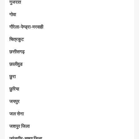
गुजरात
गोवा
गौरेला-पेण्ड्रा-मरवाही
चित्रकुट
छत्तीसगढ़
छालीवुड
छुरा
छुरिया
जयपुर
जल सेना
जशपुर जिला
जांजगीर-चाम्पा जिला