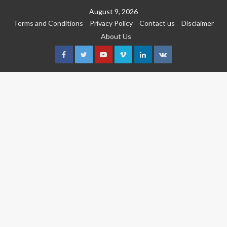
Skip
August 9, 2026
to
Terms and Conditions
Privacy Policy
Contact us
Disclaimer
content
About Us
Facebook
Twitter
Youtube
Vimeo
Linkedin
VK