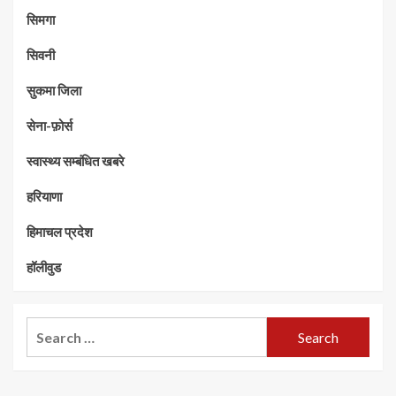
सिमगा
सिवनी
सुकमा जिला
सेना-फ़ोर्स
स्वास्थ्य सम्बंधित खबरे
हरियाणा
हिमाचल प्रदेश
हॉलीवुड
Search
for: