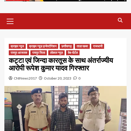
Primary
Menu
क्राइम न्यूज
क्राइम न्यूज़ इन्वेस्टीगेशन
छत्तीसगढ़
ताज़ा खबर
राजधानी
रायपुर आजतक
रायपुर जिला
लोकल न्यूज़
वेब-पोर्टल
कट्टा एवं जिन्दा कारतूस के साथ अंतर्राज्यीय
आरोपी रूपेश कुमार यादव गिरफ्तार
CNINews2017
October 20, 2023
0