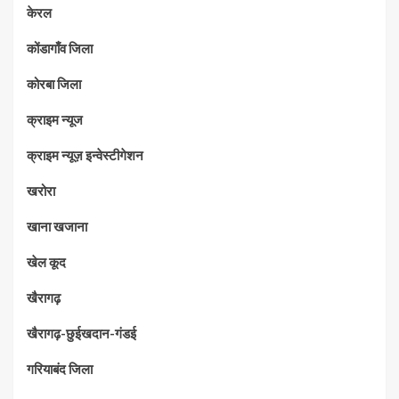
केरल
कोंडागाँव जिला
कोरबा जिला
क्राइम न्यूज
क्राइम न्यूज़ इन्वेस्टीगेशन
खरोरा
खाना खजाना
खेल कूद
खैरागढ़
खैरागढ़-छुईखदान-गंडई
गरियाबंद जिला