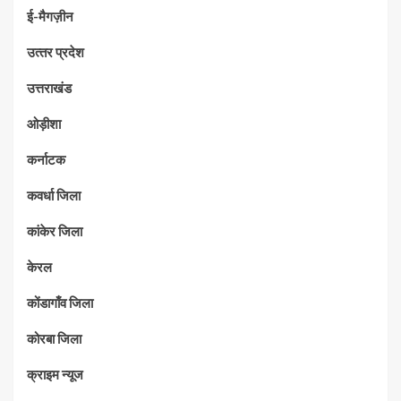
ई-मैगज़ीन
उत्‍तर प्रदेश
उत्तराखंड
ओड़ीशा
कर्नाटक
कवर्धा जिला
कांकेर जिला
केरल
कोंडागाँव जिला
कोरबा जिला
क्राइम न्यूज