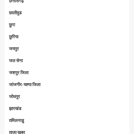
छत्तीसगढ़
छालीवुड
छुरा
छुरिया
जयपुर
जल सेना
जशपुर जिला
जांजगीर-चाम्पा जिला
जोधपुर
झारखंड
तमिलनाडु
ताज़ा खबर