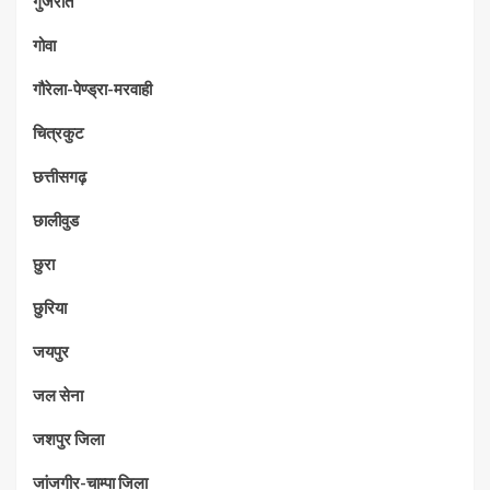
गुजरात
गोवा
गौरेला-पेण्ड्रा-मरवाही
चित्रकुट
छत्तीसगढ़
छालीवुड
छुरा
छुरिया
जयपुर
जल सेना
जशपुर जिला
जांजगीर-चाम्पा जिला