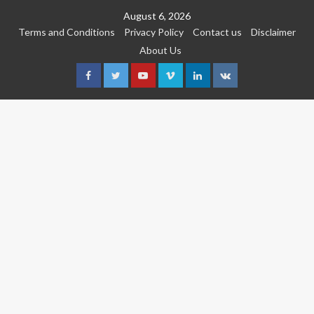
Skip
August 6, 2026
to
Terms and Conditions
Privacy Policy
Contact us
Disclaimer
content
About Us
Facebook
Twitter
Youtube
Vimeo
Linkedin
VK