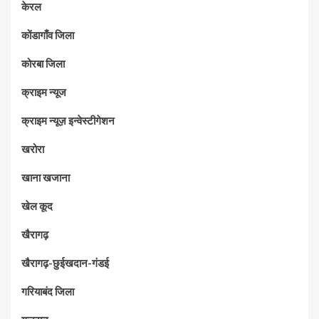
केरल
कोंडागाँव जिला
कोरबा जिला
क्राइम न्यूज
क्राइम न्यूज़ इन्वेस्टीगेशन
खरोरा
खाना खजाना
खेल कूद
खैरागढ़
खैरागढ़-छुईखदान-गंडई
गरियाबंद जिला