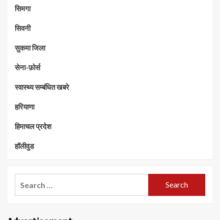
सिमगा
सिवनी
सुकमा जिला
सेना-फ़ोर्स
स्वास्थ्य सम्बंधित खबरे
हरियाणा
हिमाचल प्रदेश
हॉलीवुड
Search
for: