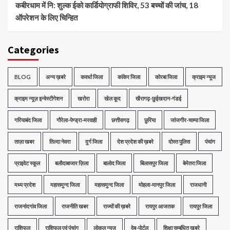
कबीरधाम में नि: शुल्क ईको कार्डियोग्राफी शिविर, 53 बच्चों की जांच, 18
ऑपरेशन के लिए चिन्हित
Categories
BLOG
अन्य ख़बरे
कवर्धा जिला
कांकेर जिला
कोरबा जिला
क्राइम न्यूज
क्राइम न्यूज़ इन्वेस्टीगेशन
खरोरा
खेल कूद
खैरागढ़-छुईखदान-गंडई
गरियाबंद जिला
गौरेला-पेण्ड्रा-मरवाही
छत्तीसगढ़
छुरिया
जांजगीर-चाम्पा जिला
ताज़ा खबर
तिल्दा नेवरा
दुर्ग जिला
देश प्रदेश की ख़बरे
दोस्त पुलिस
पंचांग
प्राइवेट स्कूल
बलौदाबाजार ज़िला
बालोद जिला
बिलासपुर जिला
बेमेतरा जिला
मध्‍य प्रदेश
महासमुन्द जिला
महासमुन्द जिला
मोहला-मानपुर जिला
राजधानी
राजनांदगांव जिला
राजनीति खबर
राज्यों की ख़बरे
रायपुर आजतक
रायपुर जिला
राशिफल
राशिफल एवं पंचांग
लोकल न्यूज़
वेब-पोर्टल
शिक्षा सम्बंधित खबरे