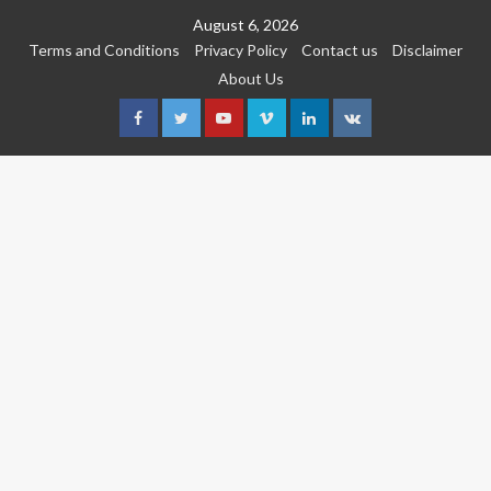
Skip
August 6, 2026
to
Terms and Conditions
Privacy Policy
Contact us
Disclaimer
content
About Us
Facebook
Twitter
Youtube
Vimeo
Linkedin
VK