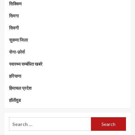
सिक्किम
सिमगा
सिवनी
सुकमा जिला
सेना-फ़ोर्स
स्वास्थ्य सम्बंधित खबरे
हरियाणा
हिमाचल प्रदेश
हॉलीवुड
Search
for: