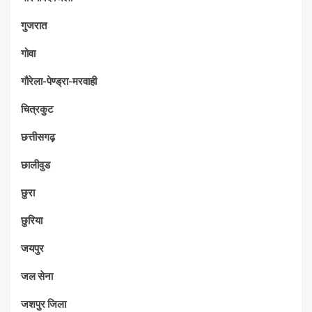
गुजरात
गोवा
गौरेला-पेण्ड्रा-मरवाही
चित्रकुट
छत्तीसगढ़
छालीवुड
छुरा
छुरिया
जयपुर
जल सेना
जशपुर जिला