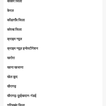
कांकेर जिला
केरल
कोंडागाँव जिला
कोरबा जिला
क्राइम न्यूज
क्राइम न्यूज़ इन्वेस्टीगेशन
खरोरा
खाना खजाना
खेल कूद
खैरागढ़
खैरागढ़-छुईखदान-गंडई
गरियाबंद जिला