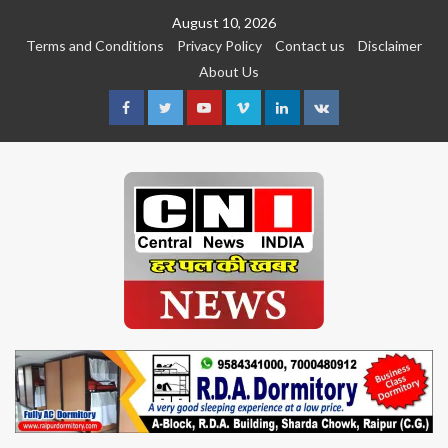
Skip
August 10, 2026
to
Terms and Conditions
Privacy Policy
Contact us
Disclaimer
content
About Us
Facebook
Twitter
Youtube
Vimeo
Linkedin
VK