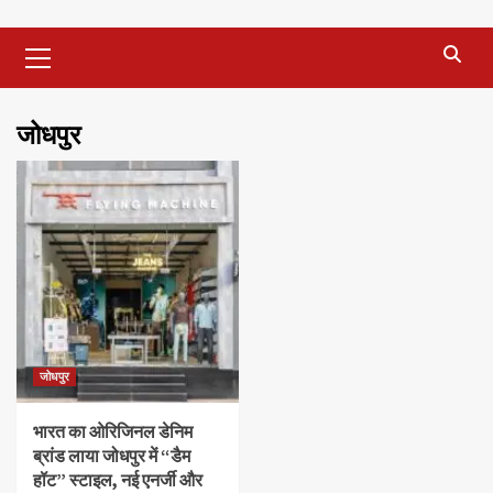
Primary
Menu
जोधपुर
जोधपुर
भारत का ओरिजिनल डेनिम
ब्रांड लाया जोधपुर में “डैम
हॉट” स्टाइल, नई एनर्जी और