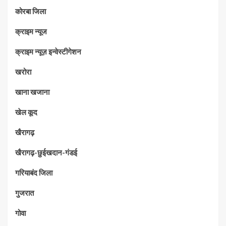
कोरबा जिला
क्राइम न्यूज
क्राइम न्यूज़ इन्वेस्टीगेशन
खरोरा
खाना खजाना
खेल कूद
खैरागढ़
खैरागढ़-छुईखदान-गंडई
गरियाबंद जिला
गुजरात
गोवा