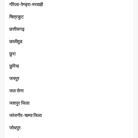
गौरेला-पेण्ड्रा-मरवाही
चित्रकुट
छत्तीसगढ़
छालीवुड
छुरा
छुरिया
जयपुर
जल सेना
जशपुर जिला
जांजगीर-चाम्पा जिला
जोधपुर