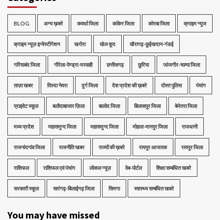
BLOG
अन्य ख़बरे
कवर्धा जिला
कांकेर जिला
कोरबा जिला
क्राइम न्यूज
क्राइम न्यूज़ इन्वेस्टीगेशन
खरोरा
खेल कूद
खैरागढ़-छुईखदान-गंडई
गरियाबंद जिला
गौरेला-पेण्ड्रा-मरवाही
छत्तीसगढ़
छुरिया
जांजगीर-चाम्पा जिला
ताज़ा खबर
तिल्दा नेवरा
दुर्ग जिला
देश प्रदेश की ख़बरे
दोस्त पुलिस
पंचांग
प्राइवेट स्कूल
बलौदाबाजार ज़िला
बालोद जिला
बिलासपुर जिला
बेमेतरा जिला
मध्‍य प्रदेश
महासमुन्द जिला
महासमुन्द जिला
मोहला-मानपुर जिला
राजधानी
राजनांदगांव जिला
राजनीति खबर
राज्यों की ख़बरे
रायपुर आजतक
रायपुर जिला
राशिफल
राशिफल एवं पंचांग
लोकल न्यूज़
वेब-पोर्टल
शिक्षा सम्बंधित खबरे
सरकारी स्कूल
सारंगढ़-बिलाईगढ़ जिला
सिमगा
स्वास्थ्य सम्बंधित खबरे
You may have missed