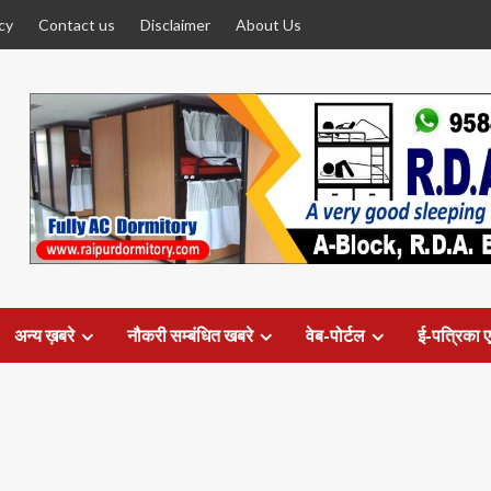
cy
Contact us
Disclaimer
About Us
अन्य ख़बरे
नौकरी सम्बंधित खबरे
वेब-पोर्टल
ई-पत्रिका ए