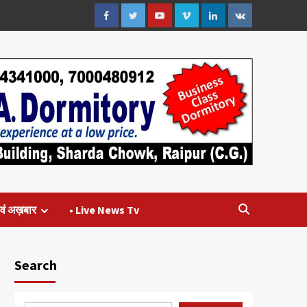
Facebook
Twitter
Youtube
Vimeo
Linkedin
VK
वं अख़बार
• Live News Tv
Search