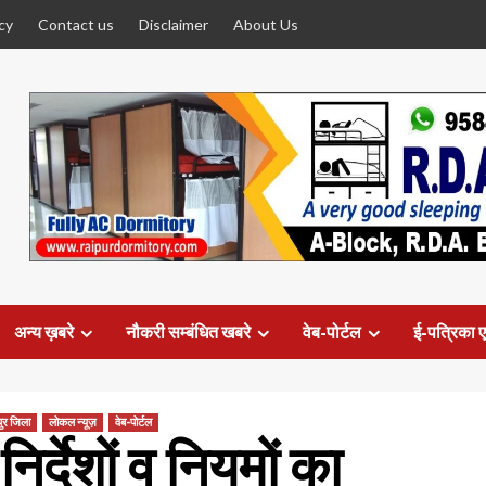
cy
Contact us
Disclaimer
About Us
अन्य ख़बरे
नौकरी सम्बंधित खबरे
वेब-पोर्टल
ई-पत्रिका ए
ुर जिला
लोकल न्यूज़
वेब-पोर्टल
र्देशों व नियमों का