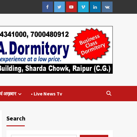
Facebook
Twitter
Youtube
Vimeo
Linkedin
VK
वं अख़बार
• Live News Tv
Search