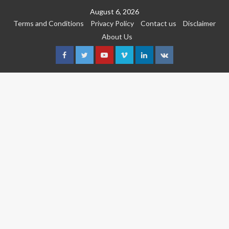
Skip
August 6, 2026
to
Terms and Conditions
Privacy Policy
Contact us
Disclaimer
content
About Us
Facebook
Twitter
Youtube
Vimeo
Linkedin
VK