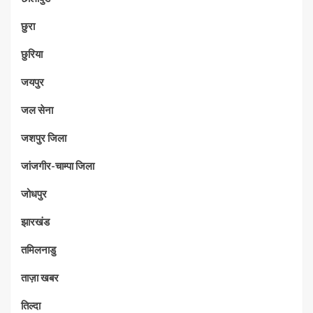
छुरा
छुरिया
जयपुर
जल सेना
जशपुर जिला
जांजगीर-चाम्पा जिला
जोधपुर
झारखंड
तमिलनाडु
ताज़ा खबर
तिल्दा