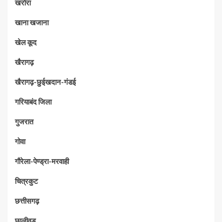
खरोरा
खाना खजाना
खेल कूद
खैरागढ़
खैरागढ़-छुईखदान-गंडई
गरियाबंद जिला
गुजरात
गोवा
गौरेला-पेण्ड्रा-मरवाही
चित्रकुट
छत्तीसगढ़
छालीवुड