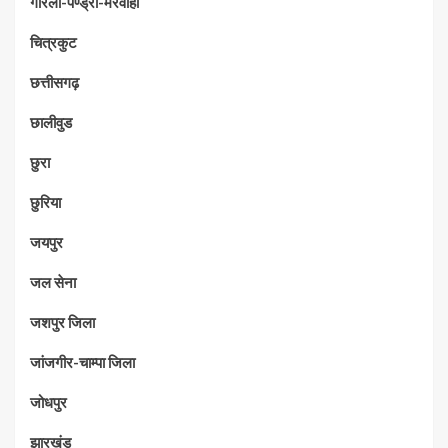
गौरेला-पेण्ड्रा-मरवाही
चित्रकुट
छत्तीसगढ़
छालीवुड
छुरा
छुरिया
जयपुर
जल सेना
जशपुर जिला
जांजगीर-चाम्पा जिला
जोधपुर
झारखंड