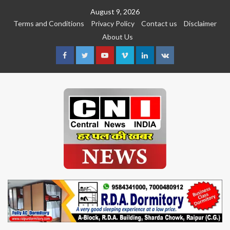
Skip
August 9, 2026
to
Terms and Conditions
Privacy Policy
Contact us
Disclaimer
content
About Us
Facebook
Twitter
Youtube
Vimeo
Linkedin
VK