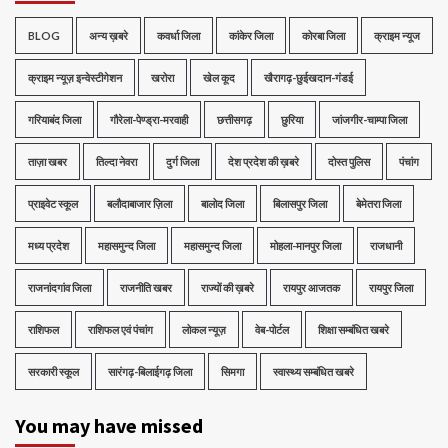
BLOG
अन्य ख़बरे
कवर्धा जिला
कांकेर जिला
कोरबा जिला
क्राइम न्यूज
क्राइम न्यूज़ इन्वेस्टीगेशन
खरोरा
खेल कूद
खैरागढ़-छुईखदान-गंडई
गरियाबंद जिला
गौरेला-पेण्ड्रा-मरवाही
छत्तीसगढ़
छुरिया
जांजगीर-चाम्पा जिला
ताज़ा खबर
तिल्दा नेवरा
दुर्ग जिला
देश प्रदेश की ख़बरे
दोस्त पुलिस
पंचांग
प्राइवेट स्कूल
बलौदाबाजार ज़िला
बालोद जिला
बिलासपुर जिला
बेमेतरा जिला
मध्‍य प्रदेश
महासमुन्द जिला
महासमुन्द जिला
मोहला-मानपुर जिला
राजधानी
राजनांदगांव जिला
राजनीति खबर
राज्यों की ख़बरे
रायपुर आजतक
रायपुर जिला
राशिफल
राशिफल एवं पंचांग
लोकल न्यूज़
वेब-पोर्टल
शिक्षा सम्बंधित खबरे
सरकारी स्कूल
सारंगढ़-बिलाईगढ़ जिला
सिमगा
स्वास्थ्य सम्बंधित खबरे
You may have missed