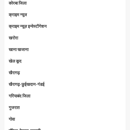
कोरबा जिला
क्राइम न्यूज
क्राइम न्यूज़ इन्वेस्टीगेशन
खरोरा
खाना खजाना
खेल कूद
खैरागढ़
खैरागढ़-छुईखदान-गंडई
गरियाबंद जिला
गुजरात
गोवा