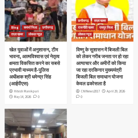
छत्तीसगढ़
ताज़ा खबर
Blog
कवर्धा जिला
छत्तीसगढ़
राजनीति खबर
रायपुर जिला
ताज़ा खबर
लोकल न्यूज़
लोकल न्यूज़
खेल युवाओं में अनुशासन, टीम
विष्णु के सुशासन में बिजली बिल
भावना, आत्मविश्वास एवं नेतृत्व
को लेकर गरीब जनता पर हो रहा
क्षमता विकसित करने का सबसे
अत्याचार और अमीरों को किया
प्रभावी माध्यम है-पुलिस
जा रहा दरकिनार मुख्यमंत्री
अधीक्षक श्री धमेन्द्र सिंह
बिजली बिल समाधान योजना
(आईपीएस)
केवल ढकोसला है
Hitesh Manikpuri
CNINews2017
April 29, 2026
May 14, 2026
0
0