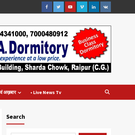
Facebook
Twitter
Youtube
Vimeo
Linkedin
VK
वं अख़बार
• Live News Tv
Search