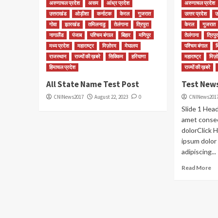
अरुणाचल प्रदेश
असम
आंध्र प्रदेश
अरुणाचल प्रदेश
उत्तराखंड
ओड़ीशा
कर्नाटक
केरल
गुजरात
उत्‍तर प्रदेश
उ
गोवा
झारखंड
तमिलनाडु
तेलंगाना
त्रिपुरा
केरल
गुजरात
नागालैंड
पंजाब
पश्चिम बंगाल
बिहार
मणिपुर
तेलंगाना
त्रिपुर
मध्‍य प्रदेश
महाराष्‍ट्र
मिज़ोरम
मेघालय
पश्चिम बंगाल
ब
राजस्थान
राज्यों की ख़बरे
सिक्किम
हरियाणा
महाराष्‍ट्र
मिज़
हिमाचल प्रदेश
राज्यों की ख़बरे
All State Name Test Post
Test New
CNINews2017
August 22, 2023
0
CNINews201
Slide 1 Hea
amet consec
dolorClick 
ipsum dolor
adipiscing...
Read More