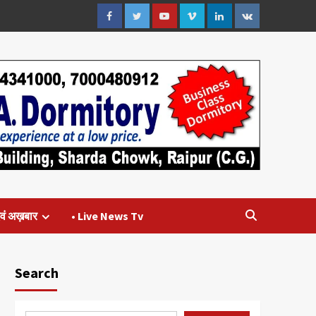
Facebook
Twitter
Youtube
Vimeo
Linkedin
VK
वं अख़बार
• Live News Tv
Search