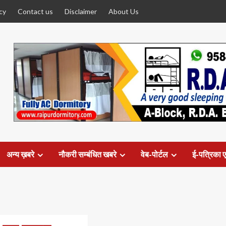
cy
Contact us
Disclaimer
About Us
अन्य ख़बरे
नौकरी सम्बंधित खबरे
वेब-पोर्टल
ई-पत्रिका ए