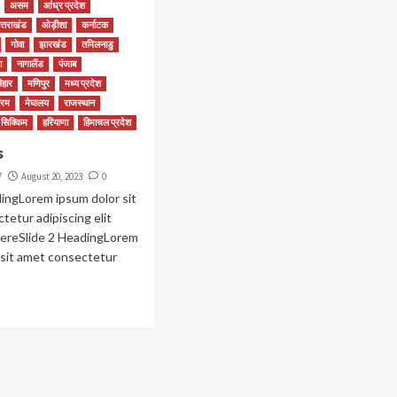
असम
आंध्र प्रदेश
त्तराखंड
ओड़ीशा
कर्नाटक
गोवा
झारखंड
तमिलनाडु
ा
नागालैंड
पंजाब
िहार
मणिपुर
मध्‍य प्रदेश
ोरम
मेघालय
राजस्थान
सिक्किम
हरियाणा
हिमाचल प्रदेश
s
7
August 20, 2023
0
dingLorem ipsum dolor sit
tetur adipiscing elit
HereSlide 2 HeadingLorem
 sit amet consectetur